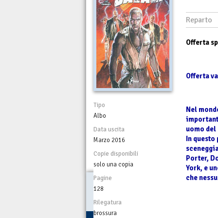
Reparto
Offerta s
Offerta va
Tipo
Nel mondo
Albo
important
uomo del 
Data uscita
In questo
Marzo 2016
sceneggia
Copie disponibili
Porter, D
solo una copia
York, e un
che nessu
Pagine
128
Rilegatura
brossura