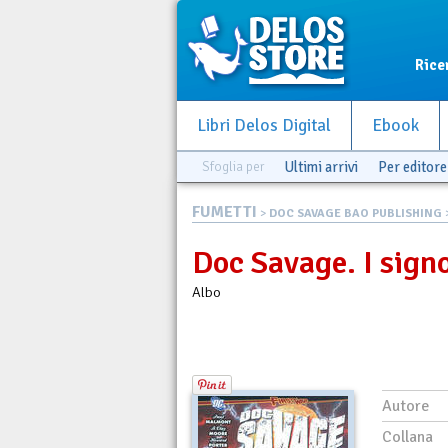
Rice
Libri Delos Digital
Ebook
Sfoglia per
Ultimi arrivi
Per editore
FUMETTI
>
DOC SAVAGE BAO PUBLISHING
>
Doc Savage. I signo
Albo
Autore
Collana