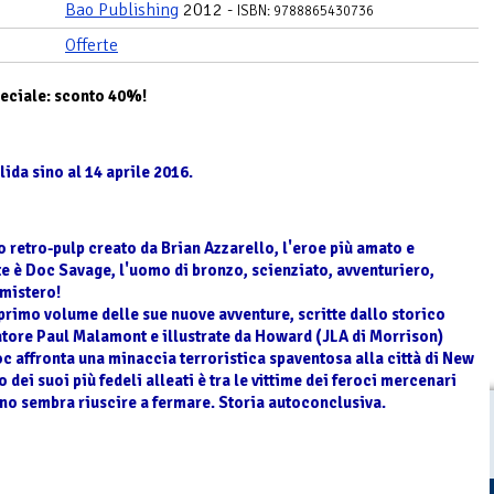
Bao Publishing
2012 -
ISBN: 9788865430736
Offerte
peciale: sconto 40%!
lida sino al 14 aprile 2016.
 retro-pulp creato da Brian Azzarello, l'eroe più amato e
e è Doc Savage, l'uomo di bronzo, scienziato, avventuriero,
mistero!
 primo volume delle sue nuove avventure, scritte dallo storico
tore Paul Malamont e illustrate da Howard (JLA di Morrison)
oc affronta una minaccia terroristica spaventosa alla città di New
o dei suoi più fedeli alleati è tra le vittime dei feroci mercenari
no sembra riuscire a fermare. Storia autoconclusiva.