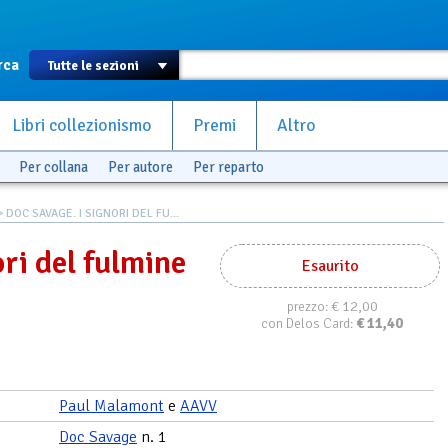
rca
Libri collezionismo
Premi
Altro
Per collana
Per autore
Per reparto
 DOC SAVAGE. I SIGNORI DEL FU...
ri del fulmine
Esaurito
€ 12,00
prezzo:
€
11,40
con Delos Card:
Paul Malamont
e
AAVV
Doc Savage
n. 1