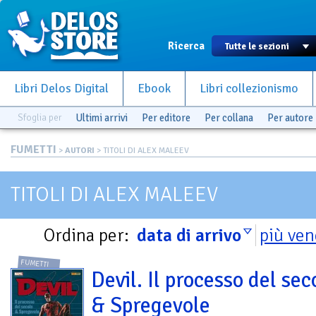
Ricerca
Libri Delos Digital
Ebook
Libri collezionismo
Sfoglia per
Ultimi arrivi
Per editore
Per collana
Per autore
FUMETTI
>
AUTORI
> TITOLI DI ALEX MALEEV
TITOLI DI ALEX MALEEV
Ordina per:
data di arrivo
più ven
FUMETTI
Devil. Il processo del sec
& Spregevole