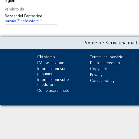
3 giorni
Venduto da
Bazaar del Fantastico
bazaar@delosstore.it
Problemi? Scrivi una mail
Chi siamo
Termini del servizio
L'Associazione
Diritto di recesso
Informazioni sui
Copyright
pagamenti
Privacy
Informazioni sulle
Cookie policy
spedizioni
Come usare il sito