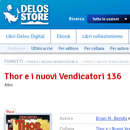
Ricerca
Libri Delos Digital
Ebook
Libri collezionismo
Sfoglia per
Ultimi arrivi
Per editore
Per collana
Per autore
FUMETTI
>
THOR E I NUOVI VENDICATORI P...
> THOR E I NUOVI VENDICATORI 
Thor e i nuovi Vendicatori 136
Albo
Autore
Brian M. Bendis
Collana
Thor e i Nuovi Ve