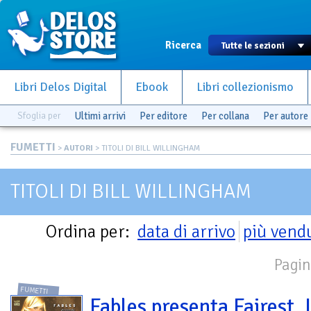
Ricerca
Libri Delos Digital
Ebook
Libri collezionismo
Sfoglia per
Ultimi arrivi
Per editore
Per collana
Per autore
FUMETTI
>
AUTORI
> TITOLI DI BILL WILLINGHAM
TITOLI DI BILL WILLINGHAM
Ordina per:
data di arrivo
più vend
Pagin
FUMETTI
Fables presenta Fairest. I