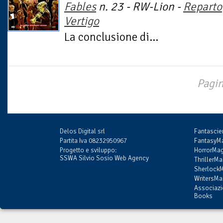
Fables
n. 23 - RW-Lion -
Reparto
Vertigo
La conclusione di...
Pagin
Delos Digital srl
Fantasci
Partita Iva 08232950967
FantasyMa
Progetto e sviluppo:
HorrorMag
SSWA Silvio Sosio Web Agency
ThrillerMa
SherlockM
WritersMag
Associazi
Books