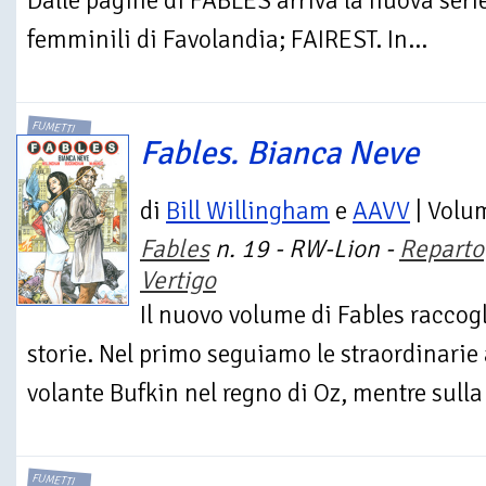
Dalle pagine di FABLES arriva la nuova seri
femminili di Favolandia; FAIREST. In...
FUMETTI
Fables. Bianca Neve
di
Bill Willingham
e
AAVV
| Volu
Fables
n. 19 - RW-Lion -
Reparto
Vertigo
Il nuovo volume di Fables raccogl
storie. Nel primo seguiamo le straordinarie
volante Bufkin nel regno di Oz, mentre sulla 
FUMETTI