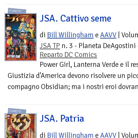
FUMETTI
JSA. Cattivo seme
di
Bill Willingham
e
AAVV
| Volu
JSA TP
n. 3 - Planeta DeAgostini 
Reparto DC Comics
Power Girl, Lanterna Verde e il re
Giustizia d’America devono risolvere un pic
compagno Obsidian; ma i nostri eroi dovran
FUMETTI
JSA. Patria
di
Bill Willingham
e
AAVV
| Volu