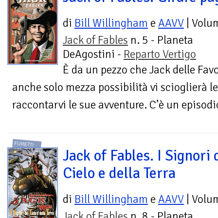
di
Bill Willingham
e
AAVV
| Volu
Jack of Fables
n. 5 - Planeta
DeAgostini -
Reparto Vertigo
È da un pezzo che Jack delle Favol
anche solo mezza possibilità vi scioglierà le
raccontarvi le sue avventure. C’è un episodio
FUMETTI
Jack of Fables. I Signori 
Cielo e della Terra
di
Bill Willingham
e
AAVV
| Volu
Jack of Fables
n. 8 - Planeta