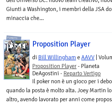
dell’Universo DC: nuovo team creativo, nuov
Giunti a Washington, i membri della JSA d
minaccia che...
FUMETTI
Proposition Player
di
Bill Willingham
e
AAVV
| Volu
Proposition Player
- Planeta
DeAgostini -
Reparto Vertigo
Il poker non è un gioco per i debo
quando la posta è molto alta. Joey Martin l
altro, avendo lavorato per anni come proposi