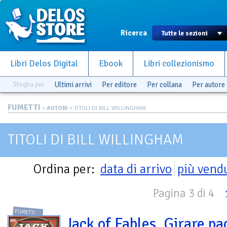
Ricerca
Libri Delos Digital
Ebook
Libri collezionismo
Sfoglia per
Ultimi arrivi
Per editore
Per collana
Per autore
FUMETTI
>
AUTORI
> TITOLI DI BILL WILLINGHAM
TITOLI DI BILL WILLINGHAM
Ordina per:
data di arrivo
più vend
Pagina 3 di 4
FUMETTI
Jack of Fables. Girare pa