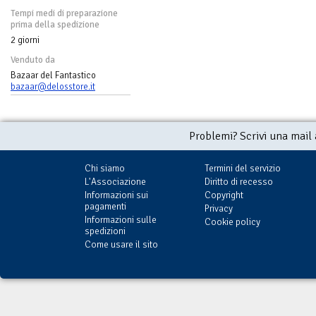
Tempi medi di preparazione
prima della spedizione
2 giorni
Venduto da
Bazaar del Fantastico
bazaar@delosstore.it
Problemi? Scrivi una mail
Chi siamo
Termini del servizio
L'Associazione
Diritto di recesso
Informazioni sui
Copyright
pagamenti
Privacy
Informazioni sulle
Cookie policy
spedizioni
Come usare il sito