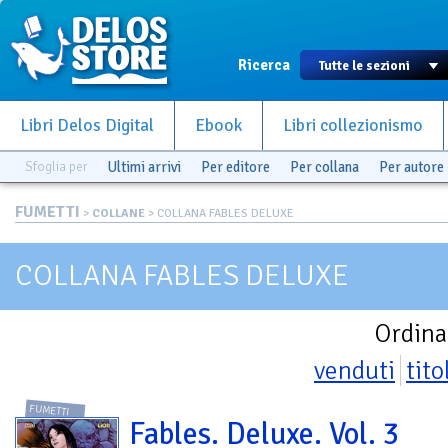
Ricerca
Libri Delos Digital
Ebook
Libri collezionismo
Sfoglia per
Ultimi arrivi
Per editore
Per collana
Per autore
FUMETTI
>
COLLANE
> COLLANA FABLES DELUXE
COLLANA FABLES DELUXE
Ordina
venduti
tito
FUMETTI
Fables. Deluxe. Vol. 3