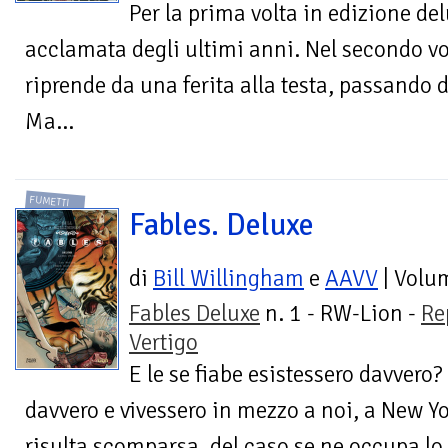
Per la prima volta in edizione del
acclamata degli ultimi anni. Nel secondo v
riprende da una ferita alla testa, passando 
Ma...
FUMETTI
Fables. Deluxe
di
Bill Willingham
e
AAVV
| Volu
Fables Deluxe
n. 1 - RW-Lion -
Re
Vertigo
E le se fiabe esistessero davvero? 
davvero e vivessero in mezzo a noi, a New 
risulta scomparsa, del caso se ne occupa lo 