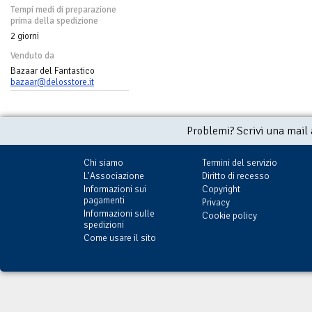
Tempi medi di preparazione
prima della spedizione
2 giorni
Venduto da
Bazaar del Fantastico
bazaar@delosstore.it
Problemi? Scrivi una mail
Chi siamo
Termini del servizio
L'Associazione
Diritto di recesso
Informazioni sui
Copyright
pagamenti
Privacy
Informazioni sulle
Cookie policy
spedizioni
Come usare il sito