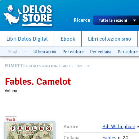
Ricerca
Libri Delos Digital
Ebook
Libri collezionismo
Sfoglia per
Ultimi arrivi
Per editore
Per collana
Per autore
FUMETTI
>
FABLES RW-LION
> FABLES. CAMELOT
Fables. Camelot
Volume
Autore
Bill Willingham
Collana
Fables
n. 20