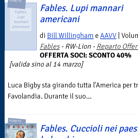
FUMETTI
Fables. Lupi mannari
Fables.
americani
Lupi
mannari
americani
di
Bill Willingham
e
AAVV
| Volu
Fables
- RW-Lion -
Reparto Offer
OFFERTA SOCI: SCONTO 40%
[valida sino al 14 marzo]
Luca Bigby sta girando tutta l'America per 
Favolandia. Durante il suo...
FUMETTI
Fables. Cuccioli nei paes