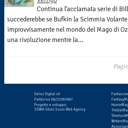
Continua l'acclamata serie di Bi
succederebbe se Bufkin la Scimmia Volante 
improvvisamente nel mondo del Mago di Oz 
una rivoluzione mentre la...
Pagin
Delos Digital srl
Fantasci
Partita Iva 08232950967
FantasyMa
Progetto e sviluppo:
HorrorMag
SSWA Silvio Sosio Web Agency
ThrillerMa
SherlockM
WritersMag
Associazi