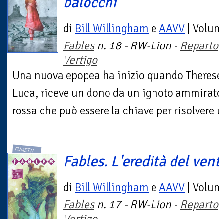
balocchi
di
Bill Willingham
e
AAVV
| Volu
Fables
n. 18 - RW-Lion -
Reparto
Vertigo
Una nuova epopea ha inizio quando Therese,
Luca, riceve un dono da un ignoto ammirato
rossa che può essere la chiave per risolvere 
FUMETTI
Fables. L'eredità del ven
di
Bill Willingham
e
AAVV
| Volu
Fables
n. 17 - RW-Lion -
Reparto
Vertigo