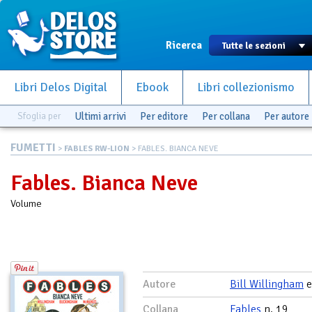
Ricerca
Libri Delos Digital
Ebook
Libri collezionismo
Sfoglia per
Ultimi arrivi
Per editore
Per collana
Per autore
FUMETTI
>
FABLES RW-LION
> FABLES. BIANCA NEVE
Fables. Bianca Neve
Volume
Autore
Bill Willingham
Collana
Fables
n. 19