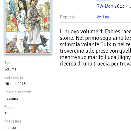
RW-Lion
2013 -
I
Reparto
Vertigo
Il nuovo volume di Fables racc
storie. Nel primo seguiamo le 
scimmia volante Bufkin nel reg
troveremo alle prese con quel
mentre suo marito Luca Bigby 
ricerca di una traccia per trova
Tipo
Volume
Data uscita
Ottobre 2013
Copie disponibili
nessuna
Pagine
168
Rilegatura
brossura