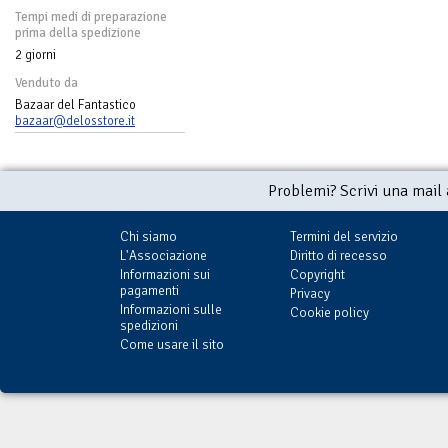
Tempi medi di preparazione
prima della spedizione
2 giorni
Venduto da
Bazaar del Fantastico
bazaar@delosstore.it
Problemi? Scrivi una mail
Chi siamo
Termini del servizio
L'Associazione
Diritto di recesso
Informazioni sui
Copyright
pagamenti
Privacy
Informazioni sulle
Cookie policy
spedizioni
Come usare il sito