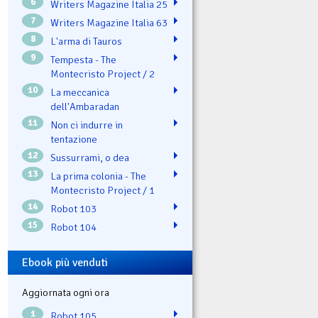
6
Writers Magazine Italia 25
7
Writers Magazine Italia 63
8
L'arma di Tauros
9
Tempesta - The
Montecristo Project / 2
10
La meccanica
dell'Ambaradan
11
Non ci indurre in
tentazione
12
Sussurrami, o dea
13
La prima colonia - The
Montecristo Project / 1
14
Robot 103
15
Robot 104
Ebook più venduti
Aggiornata ogni ora
1
Robot 105