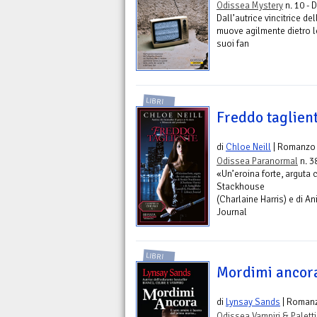
Odissea Mystery
n. 10 - 
Dall’autrice vincitrice d
muove agilmente dietro le 
suoi fan
LIBRI
Freddo taglien
di
Chloe Neill
| Romanzo
Odissea Paranormal
n. 3
«Un’eroina forte, arguta 
Stackhouse
(Charlaine Harris) e di An
Journal
LIBRI
Mordimi ancor
di
Lynsay Sands
| Roman
Odissea Vampiri & Paletti