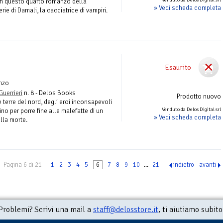
in questo quarto romanzo della
» Vedi scheda completa
e di Damali, la cacciatrice di vampiri.
Esaurito
nzo
Guerrieri
n. 8 - Delos Books
Prodotto nuovo
le terre del nord, degli eroi inconsapevoli
Venduto da Delos Digital srl
no per porre fine alle malefatte di un
» Vedi scheda completa
lla morte.
Pagina 6 di 21
1
2
3
4
5
6
7
8
9
10
...
21
indietro
avanti
Problemi? Scrivi una mail a
staff@delosstore.it
, ti aiutiamo subito