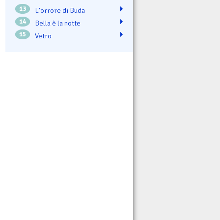
13
L'orrore di Buda
14
Bella è la notte
15
Vetro