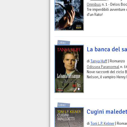
Omnibus
n. 1 - Delos Bo
Tre imperdibili avventure
d’un fiato!
LIBRI
La banca del s
di
Tanya Huff
| Romanzo
Odissea Paranormal
n. 1
Nove racconti del ciclo 
Nelson, il vampiro Henry F
LIBRI
Cugini maledet
di
Toni L.P. Kelner
| Roma