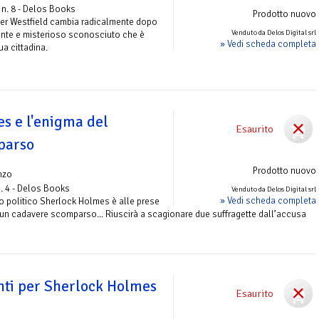
n. 8 - Delos Books
Prodotto nuovo
ther Westfield cambia radicalmente dopo
Venduto da Delos Digital srl
nante e misterioso sconosciuto che è
» Vedi scheda completa
ua cittadina.
s e l'enigma del
Esaurito
parso
Prodotto nuovo
nzo
. 4 - Delos Books
Venduto da Delos Digital srl
» Vedi scheda completa
o politico Sherlock Holmes è alle prese
i un cadavere scomparso... Riuscirà a scagionare due suffragette dall’accusa
anti per Sherlock Holmes
Esaurito