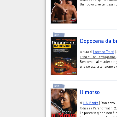
Un nuovo divertentissim
LIBRI
Dopocena da br
a cura di
Lorenzo Trenti
|
I libri di ThrillerMagazine
Bentornati al murder party
una serata di tensione e 
LIBRI
Il morso
di
L.A. Banks
| Romanzo
Odissea Paranormal
n. 2
La posta in gioco non è 