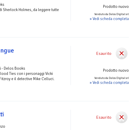
oks
Prodotto nuovo
 di Sherlock Holmes, da leggere tutte
Venduto da Delos Digital srl
» Vedi scheda completa
angue
Esaurito
6 - Delos Books
Prodotto nuovo
Blood Ties con i personaggi Vicki
Venduto da Delos Digital srl
itzroy e il detective Mike Celluci.
» Vedi scheda completa
ti
Esaurito
nzo