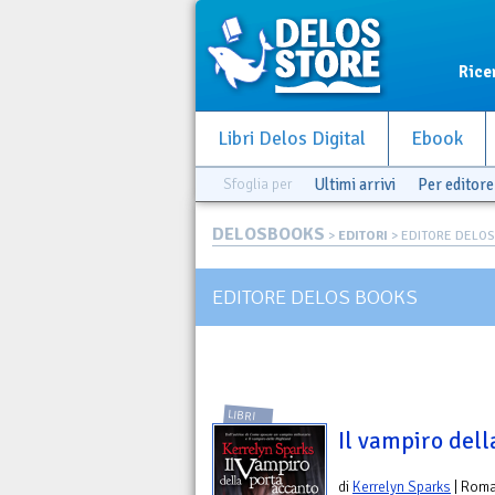
Rice
Libri Delos Digital
Ebook
Sfoglia per
Ultimi arrivi
Per editore
DELOSBOOKS
>
EDITORI
> EDITORE DELO
EDITORE DELOS BOOKS
LIBRI
Il vampiro dell
di
Kerrelyn Sparks
| Rom