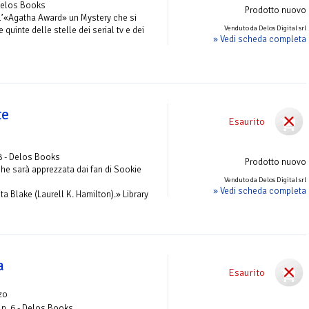
Delos Books
Prodotto nuovo
ell’«Agatha Award» un Mystery che si
Venduto da Delos Digital srl
quinte delle stelle dei serial tv e dei
» Vedi scheda completa
te
Esaurito
8 - Delos Books
Prodotto nuovo
che sarà apprezzata dai fan di Sookie
Venduto da Delos Digital srl
» Vedi scheda completa
ita Blake (Laurell K. Hamilton).» Library
a
Esaurito
zo
n. 6 - Delos Books