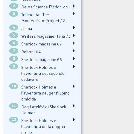
2
Delos Science Fiction 278
3
Tempesta - The
Montecristo Project / 2
4
ənima
5
Writers Magazine Italia 73
6
Sherlock magazine 67
7
Robot 104
8
Sherlock magazine 66
9
Sherlock Holmes e
l'avventura del secondo
cadavere
10
Sherlock Holmes e
l’avventura del gentiluomo
omicida
11
Dagli archivi di Sherlock
Holmes
12
Sherlock Holmes e
l’avventura della doppia
croce