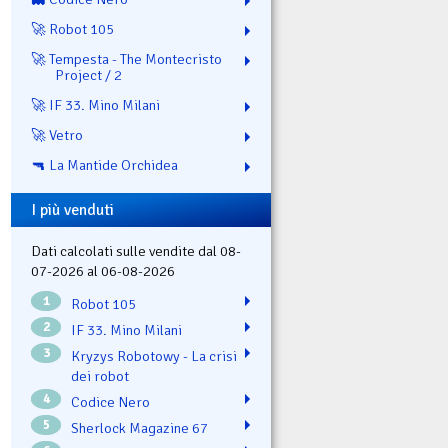
🚀 Robot 105
🚀 Tempesta - The Montecristo
Project / 2
🚀 IF 33. Mino Milani
🚀 Vetro
🔫 La Mantide Orchidea
I più venduti
Dati calcolati sulle vendite dal 08-
07-2026 al 06-08-2026
1
Robot 105
2
IF 33. Mino Milani
3
Kryzys Robotowy - La crisi
dei robot
4
Codice Nero
5
Sherlock Magazine 67