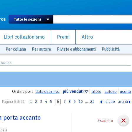
rca
Libri collezionismo
Premi
Altro
Per collana
Per autore
Riviste e abbonamenti
Pubblicità
S BOOKS
Ordina per:
data di arrivo
più venduti
titolo
autore
uscita
Pagina 6 di 21
1
2
3
4
5
6
7
8
9
10
...
21
indietro
avanti
a porta accanto
Esaurito
anzo