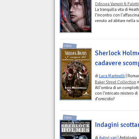
Odissea Vampiri & Paletti
La tranquilla vita di Hea
l’incontro con l’affasci
venuto ad abitare nella s
LIBRI
Sherlock Holme
cadavere scom
di
Luca Martinelli
| Roma
Baker Street Collection
n
All’ombra di un complott
con l’intricato mistero d
d’omicidio?
LIBRI
Indagini scott
di
Autori vari
| Antologia