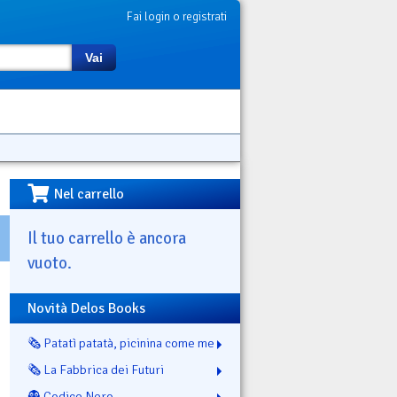
Fai login o registrati
Vai
Nel carrello
Il tuo carrello è ancora
vuoto.
Novità Delos Books
🗞️ Patatì patatà, picinina come me
🗞️ La Fabbrica dei Futuri
👻 Codice Nero