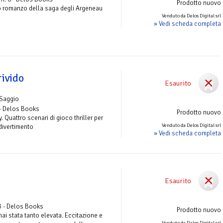
Prodotto nuovo
o romanzo della saga degli Argeneau
Venduto da Delos Digital srl
» Vedi scheda completa
ivido
Esaurito
 Saggio
- Delos Books
Prodotto nuovo
. Quattro scenari di gioco thriller per
Venduto da Delos Digital srl
divertimento
» Vedi scheda completa
Esaurito
3 - Delos Books
Prodotto nuovo
mai stata tanto elevata. Eccitazione e
Venduto da Delos Digital srl