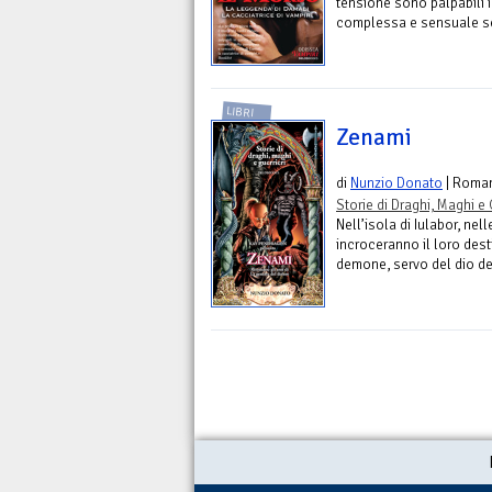
tensione sono palpabili 
complessa e sensuale seri
LIBRI
Zenami
di
Nunzio Donato
| Roma
Storie di Draghi, Maghi e 
Nell’isola di Iulabor, nel
incroceranno il loro desti
demone, servo del dio de