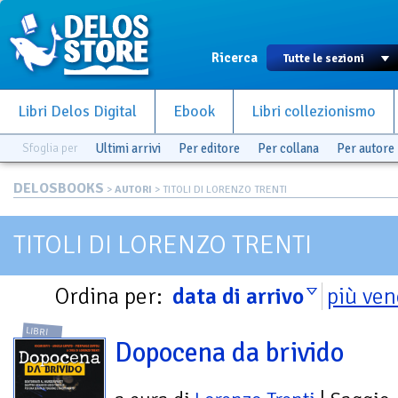
Ricerca
Libri Delos Digital
Ebook
Libri collezionismo
Sfoglia per
Ultimi arrivi
Per editore
Per collana
Per autore
DELOSBOOKS
>
AUTORI
> TITOLI DI LORENZO TRENTI
TITOLI DI LORENZO TRENTI
Ordina per:
data di arrivo
più ven
LIBRI
Dopocena da brivido