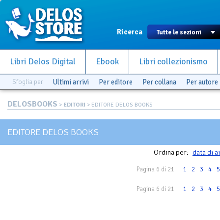
Ricerca
Libri Delos Digital
Ebook
Libri collezionismo
Sfoglia per
Ultimi arrivi
Per editore
Per collana
Per autore
DELOSBOOKS
>
EDITORI
> EDITORE DELOS BOOKS
EDITORE DELOS BOOKS
Ordina per:
data di a
Pagina 6 di 21
1
2
3
4
5
Pagina 6 di 21
1
2
3
4
5