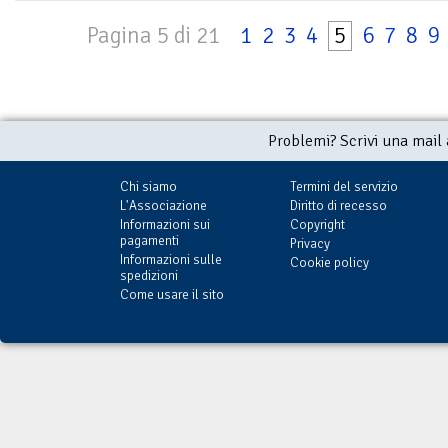
Pagina 5 di 21
1
2
3
4
5
6
7
8
9
Problemi? Scrivi una mail
Chi siamo
Termini del servizio
L'Associazione
Diritto di recesso
Informazioni sui
Copyright
pagamenti
Privacy
Informazioni sulle
Cookie policy
spedizioni
Come usare il sito