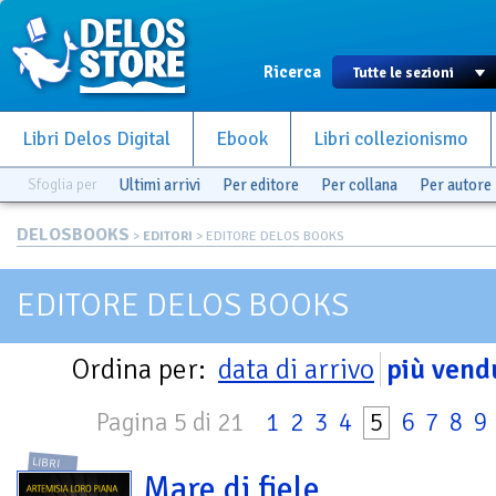
Ricerca
Libri Delos Digital
Ebook
Libri collezionismo
Sfoglia per
Ultimi arrivi
Per editore
Per collana
Per autore
DELOSBOOKS
>
EDITORI
> EDITORE DELOS BOOKS
EDITORE DELOS BOOKS
Ordina per:
data di arrivo
più vend
Pagina 5 di 21
1
2
3
4
5
6
7
8
9
LIBRI
Mare di fiele