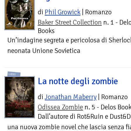
di
Phil Growick
| Romanzo
Baker Street Collection
n. 1 - Del
Books
Un’indagine segreta e pericolosa di Sherloc
neonata Unione Sovietica
LIBRI
La notte degli zombie
di
Jonathan Maberry
| Romanzo
Odissea Zombie
n. 5 - Delos Boo
Dall’autore di Rot&Ruin e Dust&D
una nuova zombie novel che lascia senza f