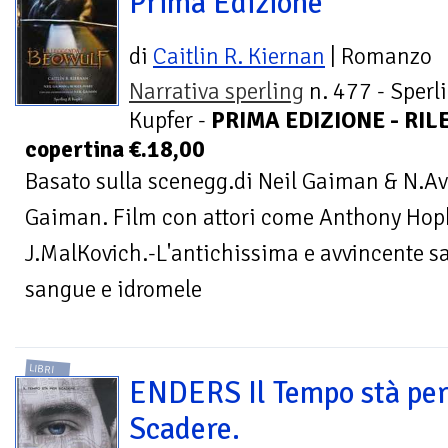
Prima Edizione
di
Caitlin R. Kiernan
| Romanzo
Narrativa sperling
n. 477 - Sperl
Kupfer -
PRIMA EDIZIONE - RILE
copertina €.18,00
Basato sulla scenegg.di Neil Gaiman & N.Ava
Gaiman. Film con attori come Anthony Hopk
J.MalKovich.-L'antichissima e avvincente s
sangue e idromele
LIBRI
ENDERS Il Tempo stà pe
Scadere.