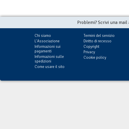
Problemi? Scrivi una mail
Chi siamo
Termini del servizio
L'Associazione
Diritto di recesso
Informazioni sui
Copyright
pagamenti
Privacy
Informazioni sulle
Cookie policy
spedizioni
Come usare il sito