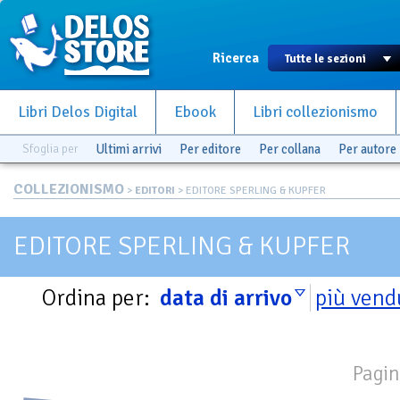
Ricerca
Libri Delos Digital
Ebook
Libri collezionismo
Sfoglia per
Ultimi arrivi
Per editore
Per collana
Per autore
COLLEZIONISMO
>
EDITORI
> EDITORE SPERLING & KUPFER
EDITORE SPERLING & KUPFER
Ordina per:
data di arrivo
più vend
Pagin