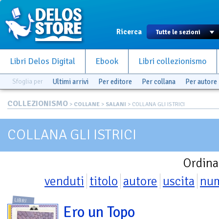
Ricerca
Libri Delos Digital
Ebook
Libri collezionismo
Sfoglia per
Ultimi arrivi
Per editore
Per collana
Per autore
COLLEZIONISMO
>
COLLANE
>
SALANI
> COLLANA GLI ISTRICI
COLLANA GLI ISTRICI
Ordina
venduti
titolo
autore
uscita
nu
LIBRI
Ero un Topo