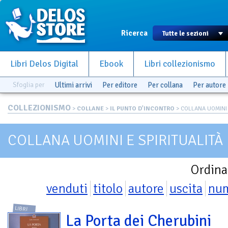
Ricerca
Libri Delos Digital
Ebook
Libri collezionismo
Sfoglia per
Ultimi arrivi
Per editore
Per collana
Per autore
COLLEZIONISMO
>
COLLANE
>
IL PUNTO D'INCONTRO
> COLLANA UOMINI 
COLLANA UOMINI E SPIRITUALITÀ
Ordina
venduti
titolo
autore
uscita
nu
LIBRI
La Porta dei Cherubini