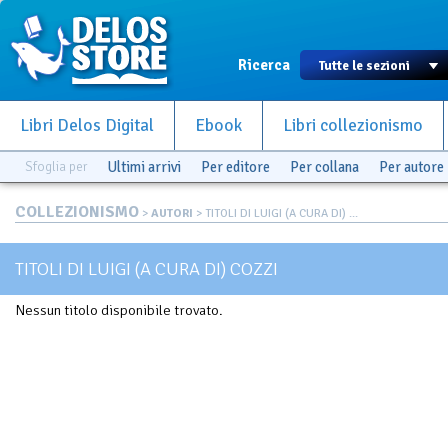
Ricerca
Libri Delos Digital
Ebook
Libri collezionismo
Sfoglia per
Ultimi arrivi
Per editore
Per collana
Per autore
COLLEZIONISMO
>
AUTORI
> TITOLI DI LUIGI (A CURA DI) ...
TITOLI DI LUIGI (A CURA DI) COZZI
Nessun titolo disponibile trovato.