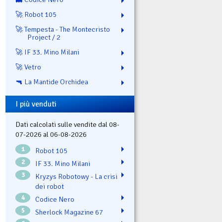
🚀 Robot 105
🚀 Tempesta - The Montecristo
Project / 2
🚀 IF 33. Mino Milani
🚀 Vetro
🔫 La Mantide Orchidea
I più venduti
Dati calcolati sulle vendite dal 08-
07-2026 al 06-08-2026
1
Robot 105
2
IF 33. Mino Milani
3
Kryzys Robotowy - La crisi
dei robot
4
Codice Nero
5
Sherlock Magazine 67