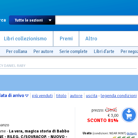
rca
Libri collezionismo
Premi
Altro
Per collana
Per autore
Serie complete
Libri d'arte
Per nego
UCY DANIEL RABY
ata di arrivo
più venduti
titolo
autore
uscita
-
legenda condizioni
prezzo:
€16.00
€ 3,00
SCONTO 81%
manzo
mme -
La vera, magica storia di Babbo
Usato
(condizioni: NEAR MINT)
dettagli
NE - RILEG. C/SOVRACOP. - NUOVO -