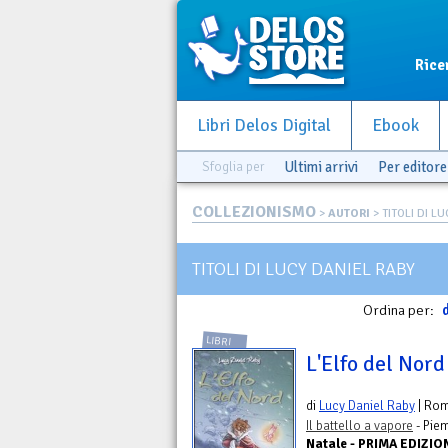
Rice
Libri Delos Digital
Ebook
Sfoglia per
Ultimi arrivi
Per editore
COLLEZIONISMO
>
AUTORI
> TITOLI DI L
TITOLI DI LUCY DANIEL RABY
Ordina per:
d
LIBRI
L'Elfo del Nord
di
Lucy Daniel Raby
| Ro
Il battello a vapore
- Pie
Natale - PRIMA EDIZIO