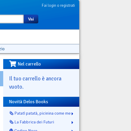
Fai login o registrati
Vai
zio
Nel carrello
Il tuo carrello è ancora
vuoto.
Novità Delos Books
🗞️ Patatì patatà, picinina come me
🗞️ La Fabbrica dei Futuri
👻 Codice Nero