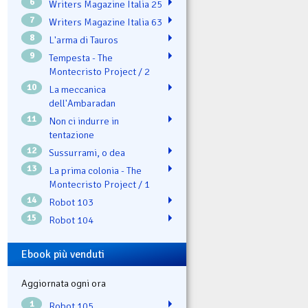
6
Writers Magazine Italia 25
7
Writers Magazine Italia 63
8
L'arma di Tauros
9
Tempesta - The
Montecristo Project / 2
10
La meccanica
dell'Ambaradan
11
Non ci indurre in
tentazione
12
Sussurrami, o dea
13
La prima colonia - The
Montecristo Project / 1
14
Robot 103
15
Robot 104
Ebook più venduti
Aggiornata ogni ora
1
Robot 105