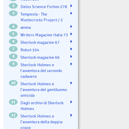
2
Delos Science Fiction 278
3
Tempesta - The
Montecristo Project / 2
4
ənima
5
Writers Magazine Italia 73
6
Sherlock magazine 67
7
Robot 104
8
Sherlock magazine 66
9
Sherlock Holmes e
l'avventura del secondo
cadavere
10
Sherlock Holmes e
l’avventura del gentiluomo
omicida
11
Dagli archivi di Sherlock
Holmes
12
Sherlock Holmes e
l’avventura della doppia
croce