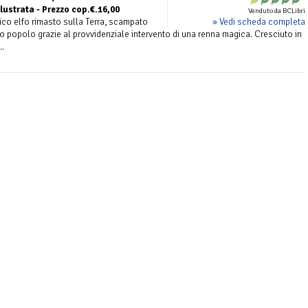
llustrata - Prezzo cop.€.16,00
Venduto da BCLibri
» Vedi scheda completa
tico elfo rimasto sulla Terra, scampato
suo popolo grazie al provvidenziale intervento di una renna magica. Cresciuto in
..