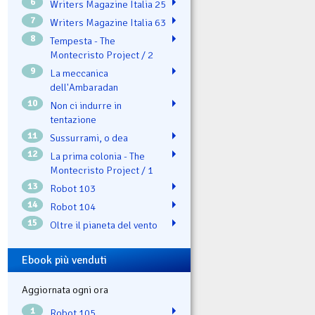
6
Writers Magazine Italia 25
7
Writers Magazine Italia 63
8
Tempesta - The
Montecristo Project / 2
9
La meccanica
dell'Ambaradan
10
Non ci indurre in
tentazione
11
Sussurrami, o dea
12
La prima colonia - The
Montecristo Project / 1
13
Robot 103
14
Robot 104
15
Oltre il pianeta del vento
Ebook più venduti
Aggiornata ogni ora
1
Robot 105