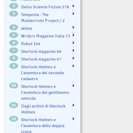
2
Delos Science Fiction 278
3
Tempesta - The
Montecristo Project / 2
4
ənima
5
Writers Magazine Italia 73
6
Robot 104
7
Sherlock magazine 66
8
Sherlock magazine 67
9
Sherlock Holmes e
l'avventura del secondo
cadavere
10
Sherlock Holmes e
l’avventura del gentiluomo
omicida
11
Dagli archivi di Sherlock
Holmes
12
Sherlock Holmes e
l’avventura della doppia
croce