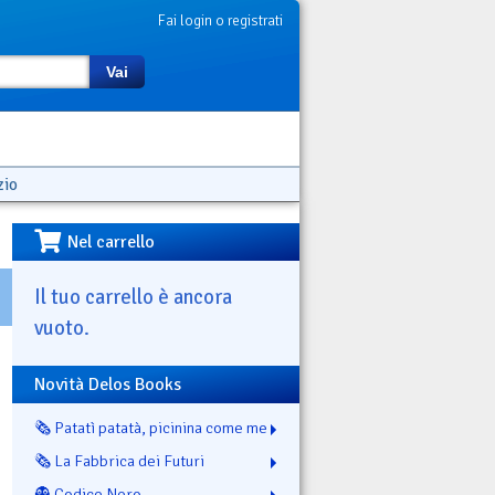
Fai login o registrati
Vai
zio
Nel carrello
Il tuo carrello è ancora
vuoto.
Novità Delos Books
🗞️ Patatì patatà, picinina come me
🗞️ La Fabbrica dei Futuri
👻 Codice Nero