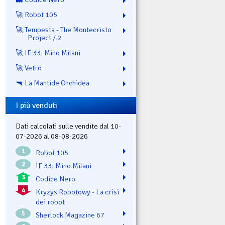
🚀 Robot 105
🚀 Tempesta - The Montecristo
Project / 2
🚀 IF 33. Mino Milani
🚀 Vetro
🔫 La Mantide Orchidea
I più venduti
Dati calcolati sulle vendite dal 10-
07-2026 al 08-08-2026
1
Robot 105
2
IF 33. Mino Milani
3
Codice Nero
4
Kryzys Robotowy - La crisi
dei robot
5
Sherlock Magazine 67