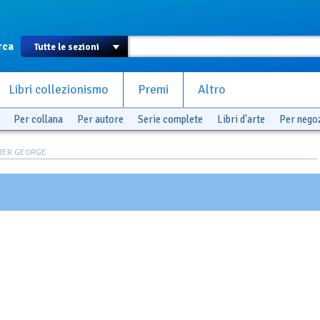
rca
Libri collezionismo
Premi
Altro
Per collana
Per autore
Serie complete
Libri d'arte
Per nego
ETER GEORGE