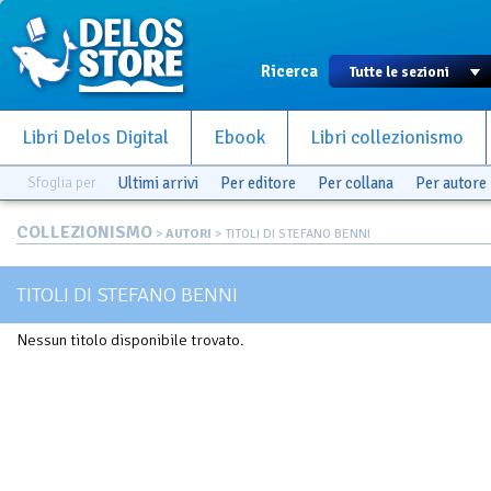
Ricerca
Libri Delos Digital
Ebook
Libri collezionismo
Sfoglia per
Ultimi arrivi
Per editore
Per collana
Per autore
COLLEZIONISMO
>
AUTORI
> TITOLI DI STEFANO BENNI
TITOLI DI STEFANO BENNI
Nessun titolo disponibile trovato.