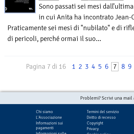
Sono passati sei mesi dall'ultima
in cui Anita ha incontrato Jean-
Praticamente sei mesi di "nubilato" e di ri
di pericoli, perché ormai il suo...
Pagina 7 di 16
1
2
3
4
5
6
7
8
9
Problemi? Scrivi una mail
Chi siamo
Termini del servizio
L'Associazione
Diritto di recesso
Informazioni sui
Copyright
pagamenti
Privacy
Informazioni sulle