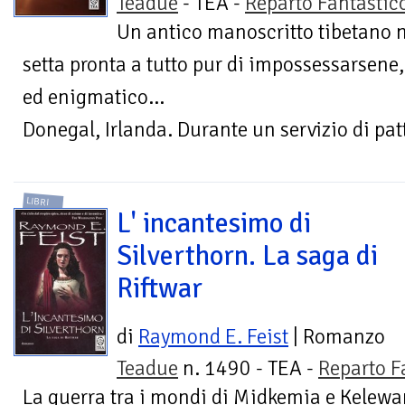
Teadue
- TEA -
Reparto Fantastic
Un antico manoscritto tibetano n
setta pronta a tutto pur di impossessarsene,
ed enigmatico...
Donegal, Irlanda. Durante un servizio di patt
LIBRI
L' incantesimo di
Silverthorn. La saga di
Riftwar
di
Raymond E. Feist
| Romanzo
Teadue
n. 1490 - TEA -
Reparto F
La guerra tra i mondi di Midkemia e Kelewan