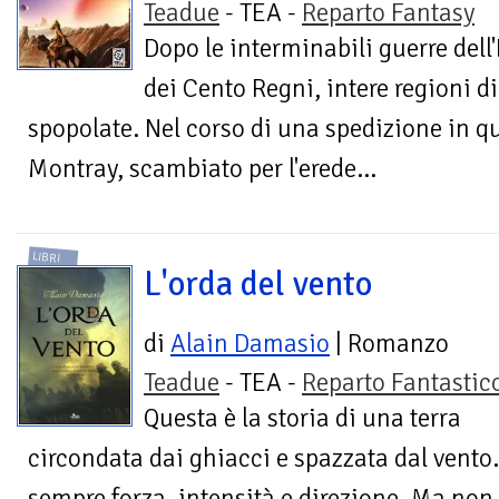
Teadue
- TEA -
Reparto Fantasy
Dopo le interminabili guerre dell
dei Cento Regni, intere regioni d
spopolate. Nel corso di una spedizione in que
Montray, scambiato per l'erede...
LIBRI
L'orda del vento
di
Alain Damasio
| Romanzo
Teadue
- TEA -
Reparto Fantastic
Questa è la storia di una terra
circondata dai ghiacci e spazzata dal vent
sempre forza, intensità e direzione. Ma non 