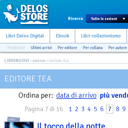
Ricerca
Libri Delos Digital
Ebook
Libri collezionismo
Sfoglia per
Ultimi arrivi
Per editore
Per collana
Per autore
LIBRINUOVI
>
EDITORI
> EDITORE TEA
EDITORE TEA
Ordina per:
data di arrivo
più vend
Pagina 7 di 16
1
2
3
4
5
6
7
8
9
LIBRI
Il tocco della notte