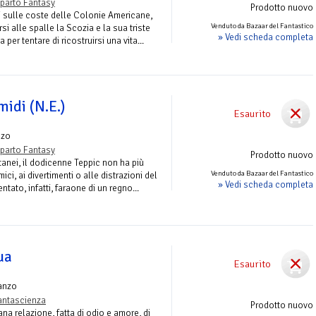
parto Fantasy
Prodotto nuovo
ti sulle coste delle Colonie Americane,
Venduto da Bazaar del Fantastico
i alle spalle la Scozia e la sua triste
» Vedi scheda completa
a per tentare di ricostruirsi una vita...
idi (N.E.)
Esaurito
nzo
parto Fantasy
Prodotto nuovo
tanei, il dodicenne Teppic non ha più
Venduto da Bazaar del Fantastico
ci, ai divertimenti o alle distrazioni del
» Vedi scheda completa
tato, infatti, faraone di un regno...
ua
Esaurito
anzo
antascienza
Prodotto nuovo
na relazione, fatta di odio e amore, di