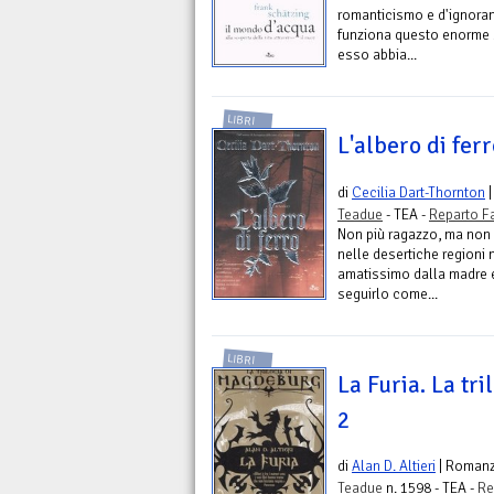
romanticismo e d'ignoranz
funziona questo enorme 
esso abbia...
LIBRI
L'albero di fer
di
Cecilia Dart-Thornton
|
Teadue
- TEA -
Reparto F
Non più ragazzo, ma non
nelle desertiche regioni 
amatissimo dalla madre e
seguirlo come...
LIBRI
La Furia. La tr
2
di
Alan D. Altieri
| Roman
Teadue
n. 1598 - TEA -
Re