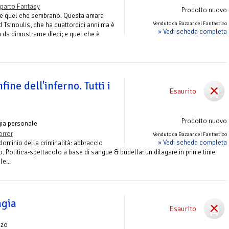
parto Fantasy
Prodotto nuovo
e quel che sembrano. Questa amara
Venduto da Bazaar del Fantastico
d Tsinoulis, che ha quattordici anni ma è
» Vedi scheda completa
 da dimostrarne dieci; e quel che è
fine dell'inferno. Tutti i
Esaurito
Prodotto nuovo
gia personale
orror
Venduto da Bazaar del Fantastico
» Vedi scheda completa
 dominio della criminalità: abbraccio
 Politica-spettacolo a base di sangue & budella: un dilagare in prime time
le...
agia
Esaurito
nzo