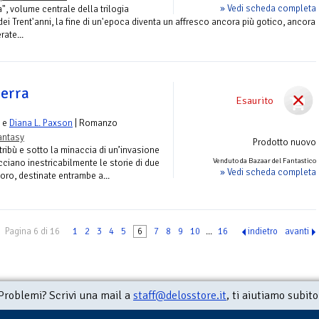
» Vedi scheda completa
, volume centrale della trilogia
ei Trent'anni, la fine di un'epoca diventa un affresco ancora più gotico, ancora
rate...
uerra
Esaurito
e
Diana L. Paxson
| Romanzo
antasy
Prodotto nuovo
 tribù e sotto la minaccia di un’invasione
Venduto da Bazaar del Fantastico
ecciano inestricabilmente le storie di due
» Vedi scheda completa
oro, destinate entrambe a...
Pagina 6 di 16
1
2
3
4
5
6
7
8
9
10
...
16
indietro
avanti
Problemi? Scrivi una mail a
staff@delosstore.it
, ti aiutiamo subito