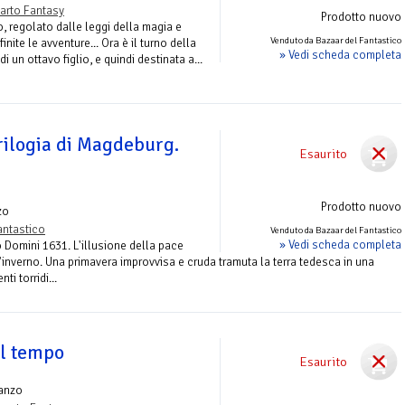
arto Fantasy
Prodotto nuovo
, regolato dalle leggi della magia e
Venduto da Bazaar del Fantastico
inite le avventure... Ora è il turno della
» Vedi scheda completa
di un ottavo figlio, e quindi destinata a...
rilogia di Magdeburg.
Esaurito
Prodotto nuovo
zo
antastico
Venduto da Bazaar del Fantastico
» Vedi scheda completa
Domini 1631. L'illusione della pace
'inverno. Una primavera improvvisa e cruda tramuta la terra tedesca in una
i torridi...
il tempo
Esaurito
anzo