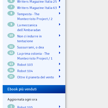
6
Writers Magazine Italia 25
7
Writers Magazine Italia 63
8
Tempesta - The
Montecristo Project / 2
9
La meccanica
dell'Ambaradan
10
Non ci indurre in
tentazione
11
Sussurrami, o dea
12
La prima colonia - The
Montecristo Project / 1
13
Robot 103
14
Robot 104
15
Oltre il pianeta del vento
Ebook più venduti
Aggiornata ogni ora
1
Robot 105