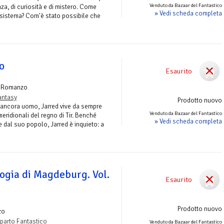
Venduto da Bazaar del Fantastico
a, di curiosità e di mistero. Come
» Vedi scheda completa
sistema? Com'è stato possibile che
ro
Esaurito
 Romanzo
antasy
Prodotto nuovo
 ancora uomo, Jarred vive da sempre
Venduto da Bazaar del Fantastico
meridionali del regno di Tir. Benché
» Vedi scheda completa
 dal suo popolo, Jarred è inquieto: a
ilogia di Magdeburg. Vol.
Esaurito
Prodotto nuovo
zo
parto Fantastico
Venduto da Bazaar del Fantastico