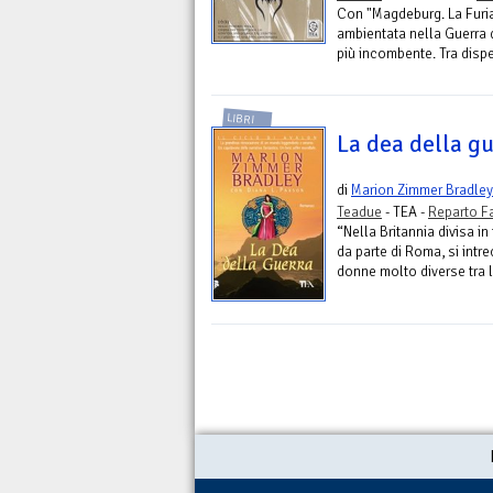
Con "Magdeburg. La Furia"
ambientata nella Guerra d
più incombente. Tra dispe
LIBRI
La dea della g
di
Marion Zimmer Bradley
Teadue
- TEA -
Reparto F
“Nella Britannia divisa in
da parte di Roma, si intr
donne molto diverse tra l