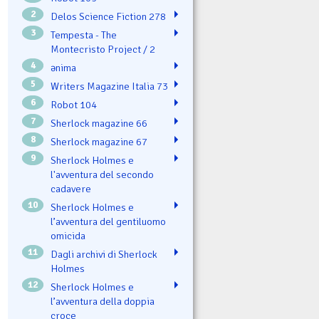
2
Delos Science Fiction 278
3
Tempesta - The
Montecristo Project / 2
4
ənima
5
Writers Magazine Italia 73
6
Robot 104
7
Sherlock magazine 66
8
Sherlock magazine 67
9
Sherlock Holmes e
l'avventura del secondo
cadavere
10
Sherlock Holmes e
l’avventura del gentiluomo
omicida
11
Dagli archivi di Sherlock
Holmes
12
Sherlock Holmes e
l’avventura della doppia
croce