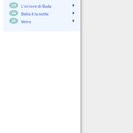
13
L'orrore di Buda
14
Bella è la notte
15
Vetro