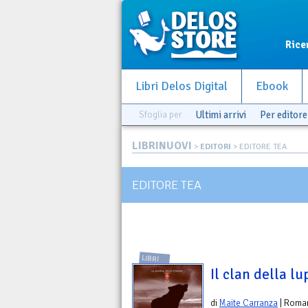
Rice
Libri Delos Digital
Ebook
Sfoglia per
Ultimi arrivi
Per editore
LIBRINUOVI
>
EDITORI
> EDITORE TEA
EDITORE TEA
LIBRI
Il clan della lu
di
Maite Carranza
| Roma