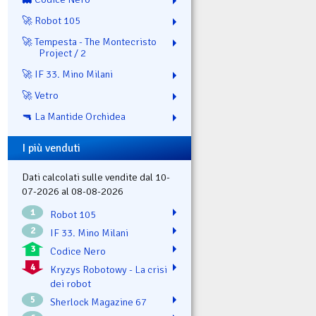
🚀 Robot 105
🚀 Tempesta - The Montecristo
Project / 2
🚀 IF 33. Mino Milani
🚀 Vetro
🔫 La Mantide Orchidea
I più venduti
Dati calcolati sulle vendite dal 10-
07-2026 al 08-08-2026
1
Robot 105
2
IF 33. Mino Milani
3
Codice Nero
4
Kryzys Robotowy - La crisi
dei robot
5
Sherlock Magazine 67