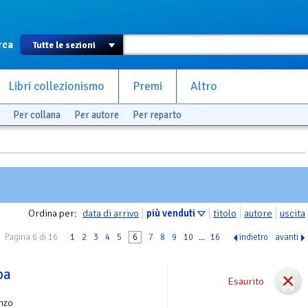
rca
Libri collezionismo
Premi
Altro
Per collana
Per autore
Per reparto
Ordina per:
data di arrivo
più venduti
titolo
autore
uscita
Pagina 6 di 16
1
2
3
4
5
6
7
8
9
10
...
16
indietro
avanti
pa
Esaurito
nzo