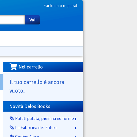
Fai login o registrati
Vai
Nel carrello
Il tuo carrello è ancora
vuoto.
Novità Delos Books
🗞️ Patatì patatà, picinina come me
🗞️ La Fabbrica dei Futuri
👻 Codice Nero