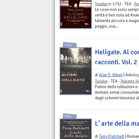
Teadue
n. 1732 - TEA -
Re
Le cose non sono sempr
verità è ben nota ad Anaï
talmente piccola e magra
peggio, sua...
LIBRI
Hellgate. Al con
racconti. Vol. 2
di
Alan D. Altieri
| Antolo
Teadue
- TEA -
Reparto H
Potere delle istituzioni e
mortale ormai consumato.
dagli schermi televisivi al
LIBRI
L' arte della m
di
Terry Pratchett
| Roma