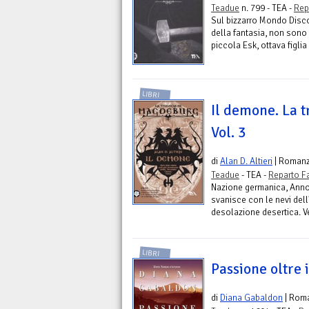
Teadue
n. 799 - TEA -
Rep
Sul bizzarro Mondo Disco
della fantasia, non sono f
piccola Esk, ottava figlia 
LIBRI
Il demone. La t
Vol. 3
di
Alan D. Altieri
| Roman
Teadue
- TEA -
Reparto F
Nazione germanica, Anno 
svanisce con le nevi dell
desolazione desertica. Vent
LIBRI
Passione oltre 
di
Diana Gabaldon
| Rom