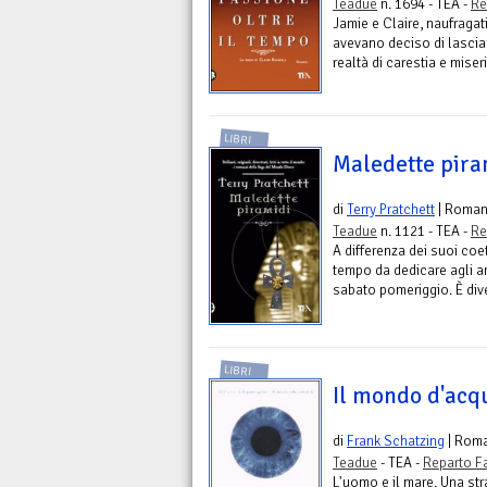
Teadue
n. 1694 - TEA -
Re
Jamie e Claire, naufraga
avevano deciso di lasciars
realtà di carestia e miseri
LIBRI
Maledette piram
di
Terry Pratchett
| Roma
Teadue
n. 1121 - TEA -
Re
A differenza dei suoi coe
tempo da dedicare agli ami
sabato pomeriggio. È diven
LIBRI
Il mondo d'acq
di
Frank Schatzing
| Rom
Teadue
- TEA -
Reparto F
L'uomo e il mare. Una stra