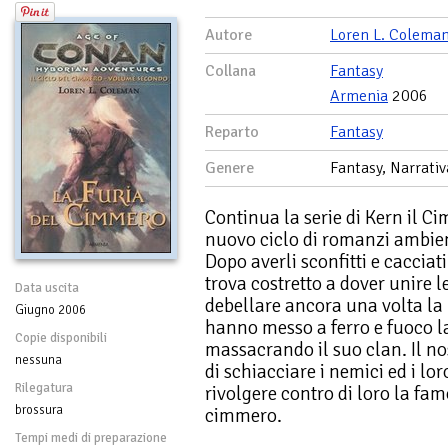
Autore
Loren L. Colema
Collana
Fantasy
Armenia
2006
Reparto
Fantasy
Genere
Fantasy, Narrativ
Continua la serie di Kern il Ci
nuovo ciclo di romanzi ambient
Dopo averli sconfitti e cacciati
trova costretto a dover unire le
Data uscita
debellare ancora una volta la
Giugno 2006
hanno messo a ferro e fuoco la
Copie disponibili
massacrando il suo clan. Il no
nessuna
di schiacciare i nemici ed i lor
Rilegatura
rivolgere contro di loro la fa
brossura
cimmero.
Tempi medi di preparazione