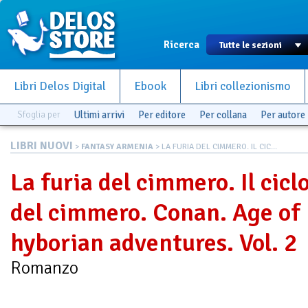
Ricerca
Libri Delos Digital
Ebook
Libri collezionismo
Sfoglia per
Ultimi arrivi
Per editore
Per collana
Per autore
LIBRI NUOVI
>
FANTASY ARMENIA
> LA FURIA DEL CIMMERO. IL CIC...
La furia del cimmero. Il cicl
del cimmero. Conan. Age of
hyborian adventures. Vol. 2
Romanzo