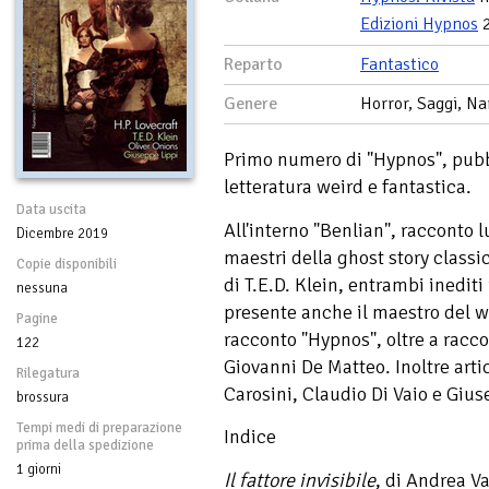
Edizioni Hypnos
2
Reparto
Fantastico
Genere
Horror, Saggi, Na
Primo numero di "Hypnos", pubb
letteratura weird e fantastica.
Data uscita
All'interno "Benlian", racconto 
Dicembre 2019
maestri della ghost story classic
Copie disponibili
di T.E.D. Klein, entrambi inediti 
nessuna
presente anche il maestro del we
Pagine
racconto "Hypnos", oltre a racc
122
Giovanni De Matteo. Inoltre arti
Rilegatura
Carosini, Claudio Di Vaio e Gius
brossura
Tempi medi di preparazione
Indice
prima della spedizione
1 giorni
Il fattore invisibile
, di Andrea V