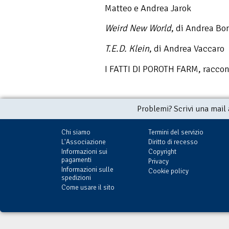
Matteo e Andrea Jarok
Weird New World
, di Andrea Bo
T.E.D. Klein
, di Andrea Vaccaro
I FATTI DI POROTH FARM, raccont
Problemi? Scrivi una mail
Chi siamo
Termini del servizio
L'Associazione
Diritto di recesso
Informazioni sui
Copyright
pagamenti
Privacy
Informazioni sulle
Cookie policy
spedizioni
Come usare il sito