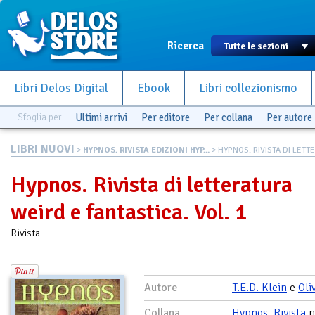
Ricerca
Libri Delos Digital
Ebook
Libri collezionismo
Sfoglia per
Ultimi arrivi
Per editore
Per collana
Per autore
LIBRI NUOVI
>
HYPNOS. RIVISTA EDIZIONI HYP...
> HYPNOS. RIVISTA DI LETTE
Hypnos. Rivista di letteratura
weird e fantastica. Vol. 1
Rivista
Autore
T.E.D. Klein
e
Oli
Collana
Hypnos. Rivista
n