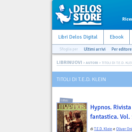
Rice
Libri Delos Digital
Ebook
Sfoglia per
Ultimi arrivi
Per editore
LIBRINUOVI
>
AUTORI
> TITOLI DI T.E.D. KLE
TITOLI DI T.E.D. KLEIN
LIBRI
Hypnos. Rivista
fantastica. Vol.
di
T.E.D. Klein
e
Oliver On