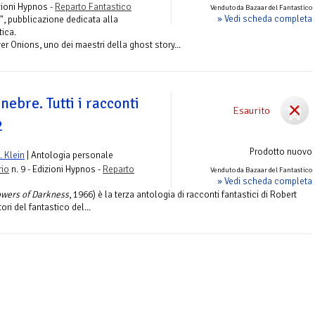
izioni Hypnos -
Reparto Fantastico
Venduto da Bazaar del Fantastico
» Vedi scheda completa
, pubblicazione dedicata alla
tica.
ver Onions, uno dei maestri della ghost story...
enebre. Tutti i racconti
Esaurito
2
Prodotto nuovo
. Klein
| Antologia personale
rio
n. 9 - Edizioni Hypnos -
Reparto
Venduto da Bazaar del Fantastico
» Vedi scheda completa
wers of Darkness
, 1966) è la terza antologia di racconti fantastici di Robert
ori del fantastico del...