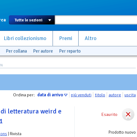
rca
Libri collezionismo
Premi
Altro
Per collana
Per autore
Per reparto
IN
Ordina per:
data di arrivo
più venduti
titolo
autore
uscita
 di letteratura weird e
Esaurito
 1
Prodotto nuovo
ions
| Rivista