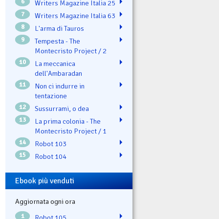
6
Writers Magazine Italia 25
7
Writers Magazine Italia 63
8
L'arma di Tauros
9
Tempesta - The
Montecristo Project / 2
10
La meccanica
dell'Ambaradan
11
Non ci indurre in
tentazione
12
Sussurrami, o dea
13
La prima colonia - The
Montecristo Project / 1
14
Robot 103
15
Robot 104
Ebook più venduti
Aggiornata ogni ora
1
Robot 105