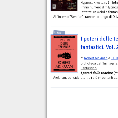
Hypnos. Rivista
n. 1 - Ed
Primo numero di "Hypnos"
letteratura weird e fantas
All'interno "Benlian", racconto lungo di Oli
LIBRI
I poteri delle t
fantastici. Vol. 
di
Robert Aickman
e
T.E.D
Biblioteca dell'Immagina
Fantastico
I poteri delle tenebre
(
Po
Aickman, considerato tra i più importanti aut