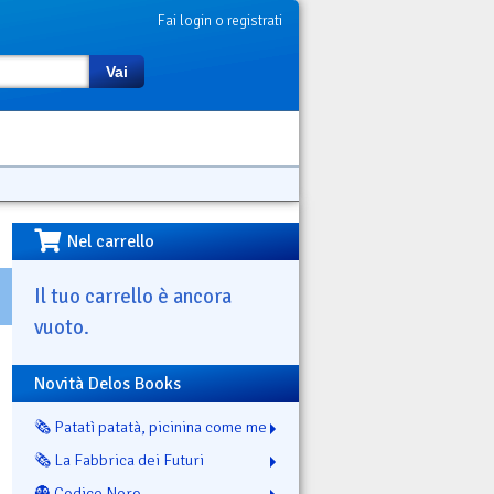
Fai login o registrati
Vai
Nel carrello
Il tuo carrello è ancora
vuoto.
Novità Delos Books
🗞️ Patatì patatà, picinina come me
🗞️ La Fabbrica dei Futuri
👻 Codice Nero