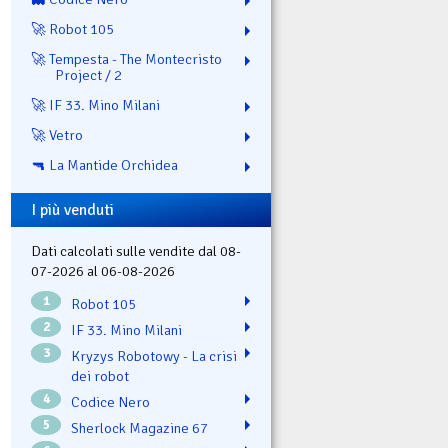
🚀 Robot 105
🚀 Tempesta - The Montecristo
Project / 2
🚀 IF 33. Mino Milani
🚀 Vetro
🔫 La Mantide Orchidea
I più venduti
Dati calcolati sulle vendite dal 08-
07-2026 al 06-08-2026
1
Robot 105
2
IF 33. Mino Milani
3
Kryzys Robotowy - La crisi
dei robot
4
Codice Nero
5
Sherlock Magazine 67