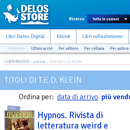
Ricerca
Libri Delos Digital
Ebook
Libri collezionismo
Sfoglia per
Ultimi arrivi
Per editore
Per collana
Per autore
LIBRINUOVI
>
AUTORI
> TITOLI DI T.E.D. KLEIN
TITOLI DI T.E.D. KLEIN
Ordina per:
data di arrivo
più vend
LIBRI
Hypnos. Rivista di
letteratura weird e