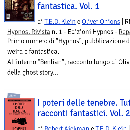
fantastica. Vol. 1
di
T.E.D. Klein
e
Oliver Onions
| R
Hypnos. Rivista
n. 1 - Edizioni Hypnos -
Rep
Primo numero di "Hypnos", pubblicazione de
weird e fantastica.
All'interno "Benlian", racconto lungo di Oli
della ghost story...
LIBRI
I poteri delle tenebre. Tut
racconti fantastici. Vol. 
di
Robert Aickman
e
T.E.D. Klein
|