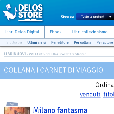
Ricerca
Libri Delos Digital
Ebook
Libri collezionismo
Sfoglia per
Ultimi arrivi
Per editore
Per collana
Per autore
LIBRINUOVI
>
COLLANE
> COLLANA I CARNET DI VIAGGIO
COLLANA I CARNET DI VIAGGIO
Ordina
venduti
tito
LIBRI
Milano fantasma