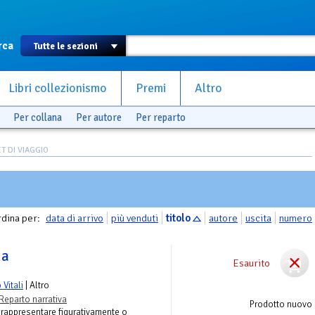
rca
Libri collezionismo
Premi
Altro
Per collana
Per autore
Per reparto
T DI VIAGGIO
dina per:
data di arrivo
più venduti
titolo
autore
uscita
numero
ma
Esaurito
Vitali
| Altro
Reparto narrativa
Prodotto nuovo
 rappresentare figurativamente o