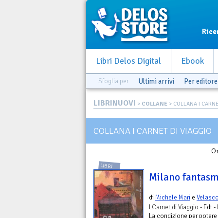
Rice
Libri Delos Digital
Ebook
Sfoglia per
Ultimi arrivi
Per editore
LIBRINUOVI
>
COLLANE
> COLLANA I CARNE
COLLANA I CARNET DI VIAGGIO
Or
LIBRI
Milano fantas
di
Michele Mari
e
Velasco 
I Carnet di Viaggio
- Edt -
La condizione per potere