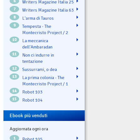
6
Writers Magazine Italia 25
7
Writers Magazine Italia 63
8
L'arma di Tauros
9
Tempesta - The
Montecristo Project / 2
10
La meccanica
dell'Ambaradan
11
Non ci indurre in
tentazione
12
Sussurrami, o dea
13
La prima colonia - The
Montecristo Project / 1
14
Robot 103
15
Robot 104
Ebook più venduti
Aggiornata ogni ora
1
Robot 105