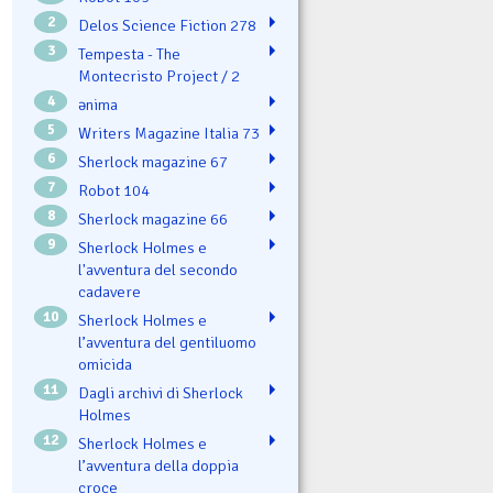
2
Delos Science Fiction 278
3
Tempesta - The
Montecristo Project / 2
4
ənima
5
Writers Magazine Italia 73
6
Sherlock magazine 67
7
Robot 104
8
Sherlock magazine 66
9
Sherlock Holmes e
l'avventura del secondo
cadavere
10
Sherlock Holmes e
l’avventura del gentiluomo
omicida
11
Dagli archivi di Sherlock
Holmes
12
Sherlock Holmes e
l’avventura della doppia
croce