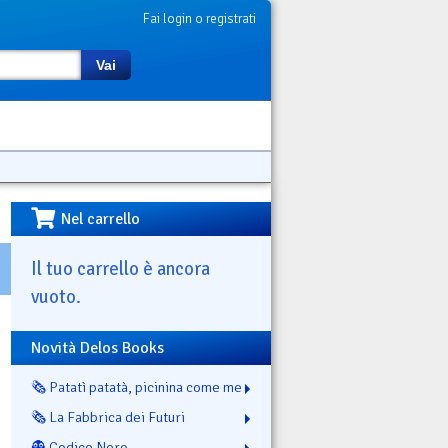
Fai login o registrati
Vai
Nel carrello
Il tuo carrello è ancora
vuoto.
Novità Delos Books
🗞️ Patatì patatà, picinina come me
🗞️ La Fabbrica dei Futuri
👻 Codice Nero