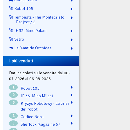
🚀 Robot 105
🚀 Tempesta - The Montecristo
Project / 2
🚀 IF 33. Mino Milani
🚀 Vetro
🔫 La Mantide Orchidea
I più venduti
Dati calcolati sulle vendite dal 08-
07-2026 al 06-08-2026
1
Robot 105
2
IF 33. Mino Milani
3
Kryzys Robotowy - La crisi
dei robot
4
Codice Nero
5
Sherlock Magazine 67