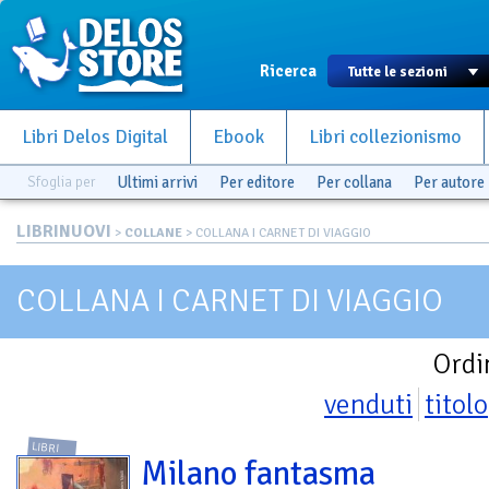
Ricerca
Libri Delos Digital
Ebook
Libri collezionismo
Sfoglia per
Ultimi arrivi
Per editore
Per collana
Per autore
LIBRINUOVI
>
COLLANE
> COLLANA I CARNET DI VIAGGIO
COLLANA I CARNET DI VIAGGIO
Ordi
venduti
titolo
LIBRI
Milano fantasma