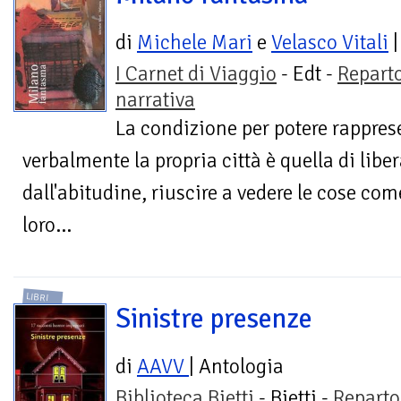
di
Michele Mari
e
Velasco Vitali
|
I Carnet di Viaggio
- Edt -
Repart
narrativa
La condizione per potere rappres
verbalmente la propria città è quella di libe
dall'abitudine, riuscire a vedere le cose co
loro...
LIBRI
Sinistre presenze
di
AAVV
| Antologia
Biblioteca Bietti
- Bietti -
Reparto