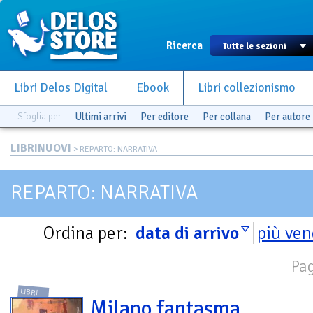
Ricerca
Libri Delos Digital
Ebook
Libri collezionismo
Sfoglia per
Ultimi arrivi
Per editore
Per collana
Per autore
LIBRINUOVI
> REPARTO: NARRATIVA
REPARTO: NARRATIVA
Ordina per:
data di arrivo
più ven
Pag
LIBRI
Milano fantasma