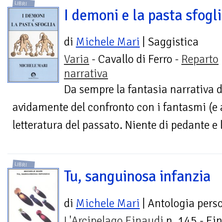
LIBRI
I demoni e la pasta sfogl
di
Michele Mari
| Saggistica
Varia
- Cavallo di Ferro -
Reparto
narrativa
Da sempre la fantasia narrativa d
avidamente del confronto con i fantasmi (e a
letteratura del passato. Niente di pedante e l
LIBRI
Tu, sanguinosa infanzia
di
Michele Mari
| Antologia pers
L'Arcipelago Einaudi
n. 145 - Ei