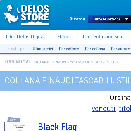
Ricerca
Libri Delos Digital
Ebook
Libri collezionismo
Sfoglia per
Ultimi arrivi
Per editore
Per collana
Per autore
LIBRINUOVI
>
COLLANE
>
EINAUDI
> COLLANA EINAUDI TASCABILI. S...
COLLANA EINAUDI TASCABILI. STI
Ordina
venduti
tito
LIBRI
Black Flag