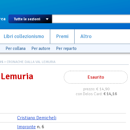
rca
Libri collezionismo
Premi
Altro
Per collana
Per autore
Per reparto
OS
> CRONACHE DALLA VAL LEMURIA
l Lemuria
Esaurito
€ 14,90
prezzo:
€
14,16
con Delos Card:
Cristiano Demicheli
Impronte
n. 6