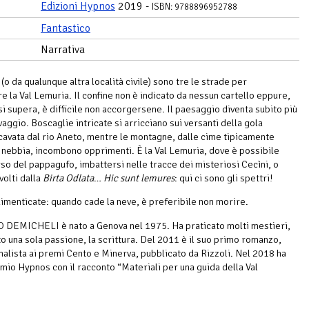
Edizioni Hypnos
2019 -
ISBN: 9788896952788
Fantastico
Narrativa
o da qualunque altra località civile) sono tre le strade per
e la Val Lemuria. Il confine non è indicato da nessun cartello eppure,
si supera, è difficile non accorgersene. Il paesaggio diventa subito più
aggio. Boscaglie intricate si arricciano sui versanti della gola
cavata dal rio Aneto, mentre le montagne, dalle cime tipicamente
 nebbia, incombono opprimenti. È la Val Lemuria, dove è possibile
erso del pappagufo, imbattersi nelle tracce dei misteriosi Cecìni, o
volti dalla
Birta Odlata
…
Hic sunt lemures
: qui ci sono gli spettri!
dimenticate: quando cade la neve, è preferibile non morire.
DEMICHELI è nato a Genova nel 1975. Ha praticato molti mestieri,
to una sola passione, la scrittura. Del 2011 è il suo primo romanzo,
inalista ai premi Cento e Minerva, pubblicato da Rizzoli. Nel 2018 ha
remio Hypnos con il racconto “Materiali per una guida della Val