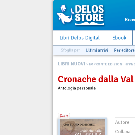
Rice
Libri Delos Digital
Ebook
Sfoglia per
Ultimi arrivi
Per editore
LIBRI NUOVI
>
IMPRONTE EDIZIONI HYPN
Cronache dalla Va
Antologia personale
Autore
Collana