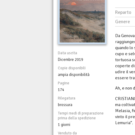
Reparto
Genere
Da Genova (
raggiunger
quando lo 
Data uscita
cupo e selv
tortuosa s
Dicembre 2019
coperte di
Copie disponibili
udire il v
ampia disponibilità
essere tra
Pagine
Ah, e non 
174
Rilegatura
CRISTIANO 
ma coltiva
brossura
Melasia, f
Tempi medi di preparazione
vinto il p
prima della spedizione
Lemuria”.
1 giorni
Venduto da