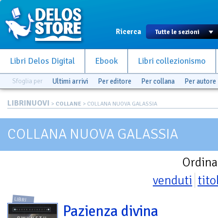
Ricerca
Libri Delos Digital
Ebook
Libri collezionismo
Sfoglia per
Ultimi arrivi
Per editore
Per collana
Per autore
LIBRINUOVI
>
COLLANE
> COLLANA NUOVA GALASSIA
COLLANA NUOVA GALASSIA
Ordina
venduti
tito
LIBRI
Pazienza divina