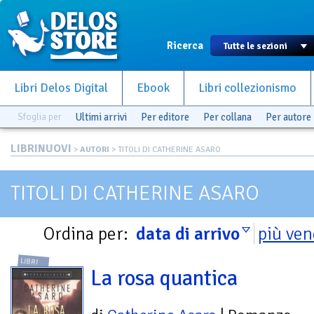
Ricerca
Libri Delos Digital
Ebook
Libri collezionismo
Sfoglia per
Ultimi arrivi
Per editore
Per collana
Per autore
LIBRINUOVI
>
AUTORI
> TITOLI DI CATHERINE ASARO
TITOLI DI CATHERINE ASARO
Ordina per:
data di arrivo
più ven
LIBRI
La rosa quantica