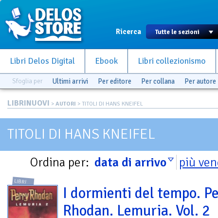
Ricerca
Libri Delos Digital
Ebook
Libri collezionismo
Sfoglia per
Ultimi arrivi
Per editore
Per collana
Per autore
LIBRINUOVI
>
AUTORI
> TITOLI DI HANS KNEIFEL
TITOLI DI HANS KNEIFEL
Ordina per:
data di arrivo
più ven
LIBRI
I dormienti del tempo. P
Rhodan. Lemuria. Vol. 2