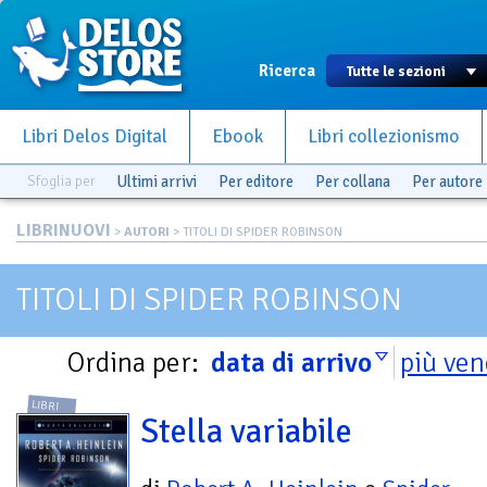
Ricerca
Libri Delos Digital
Ebook
Libri collezionismo
Sfoglia per
Ultimi arrivi
Per editore
Per collana
Per autore
LIBRINUOVI
>
AUTORI
> TITOLI DI SPIDER ROBINSON
TITOLI DI SPIDER ROBINSON
Ordina per:
data di arrivo
più ven
LIBRI
Stella variabile