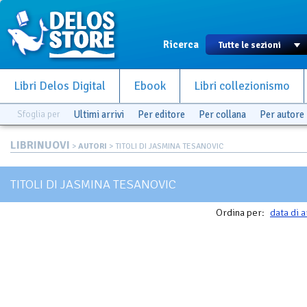
Ricerca
Libri Delos Digital
Ebook
Libri collezionismo
Sfoglia per
Ultimi arrivi
Per editore
Per collana
Per autore
LIBRINUOVI
>
AUTORI
> TITOLI DI JASMINA TESANOVIC
TITOLI DI JASMINA TESANOVIC
Ordina per:
data di a