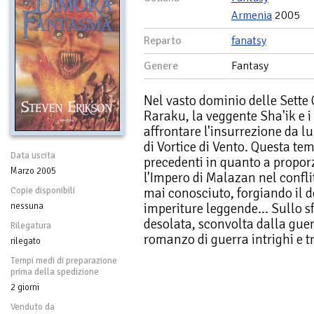
Armenia
2005
Reparto
fanatsy
Genere
Fantasy
Nel vasto dominio delle Sette 
Raraku, la veggente Sha'ik e i
affrontare l'insurrezione da 
di Vortice di Vento. Questa t
Data uscita
precedenti in quanto a proporz
Marzo 2005
l'Impero di Malazan nel confl
mai conosciuto, forgiando il d
Copie disponibili
imperiture leggende... Sullo s
nessuna
desolata, sconvolta dalla guer
Rilegatura
romanzo di guerra intrighi e t
rilegato
Tempi medi di preparazione
prima della spedizione
2 giorni
Venduto da