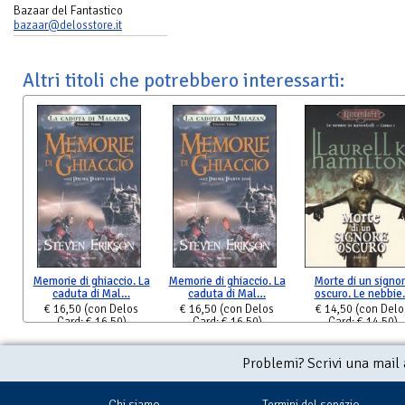
Bazaar del Fantastico
bazaar@delosstore.it
Altri titoli che potrebbero interessarti:
Memorie di ghiaccio. La
Memorie di ghiaccio. La
Morte di un signo
caduta di Mal…
caduta di Mal…
oscuro. Le nebbi
€ 16,50
(con Delos
€ 16,50
(con Delos
€ 14,50
(con Delo
Card: € 16,50)
Card: € 16,50)
Card: € 14,50)
Problemi? Scrivi una mail
Chi siamo
Termini del servizio