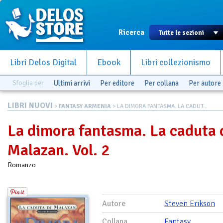
Ricerca
Libri Delos Digital
Ebook
Libri collezionismo
Sfoglia per
Ultimi arrivi
Per editore
Per collana
Per autore
LIBRI NUOVI
>
FANTASY ARMENIA
> LA DIMORA FANTASMA. LA CADUT...
La dimora fantasma. La caduta 
Malazan. Vol. 2
Romanzo
Autore
Steven Erikson
Collana
Fantasy