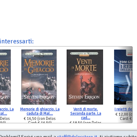
interessarti:
ccio. La
Memorie di ghiaccio. La
Venti di morte.
I reietti dell
Mal…
caduta di Mal…
Seconda parte. La
€ 12,00
(con
cad…
 Delos
€ 16,50
(con Delos
Card: € 12
,50)
Card: € 16,50)
€ 18,50
(con Delos
Card: € 18,50)