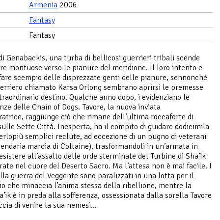
Armenia
2006
Fantasy
Fantasy
di Genabackis, una turba di bellicosi guerrieri tribali scende
ure montuose verso le pianure del meridione. Il loro intento e
 fare scempio delle disprezzate genti delle pianure, sennonché
erriero chiamato Karsa Orlong sembrano aprirsi le premesse
traordinario destino. Qualche anno dopo, i evidenziano le
ze delle Chain of Dogs. Tavore, la nuova inviata
ratrice, raggiunge ciò che rimane dell’ultima roccaforte di
ulle Sette Città. Inesperta, ha il compito di guidare dodicimila
perlopiù semplici reclute, ad eccezione di un pugno di veterani
gendaria marcia di Coltaine), trasformandoli in un’armata in
esistere all’assalto delle orde sterminate del Turbine di Sha’ik
rate nel cuore del Deserto Sacro. Ma l’attesa non è mai facile. I
lla guerra del Veggente sono paralizzati in una lotta per il
o che minaccia l’anima stessa della ribellione, mentre la
a’ik è in preda alla sofferenza, ossessionata dalla sorella Tavore
cia di venire la sua nemesi…