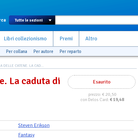
rca
Libri collezionismo
Premi
Altro
Per collana
Per autore
Per reparto
A DELLE CATENE. LA CAD...
e. La caduta di
Esaurito
€ 20,50
prezzo:
€
19,48
con Delos Card:
Steven Erikson
Fantasy