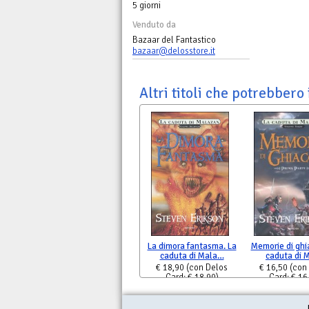
5 giorni
Venduto da
Bazaar del Fantastico
bazaar@delosstore.it
Altri titoli che potrebbero 
La dimora fantasma. La
Memorie di ghia
caduta di Mala…
caduta di 
€ 18,90
(con Delos
€ 16,50
(con
Card: € 18,90)
Card: € 16