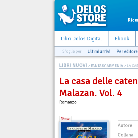
Rice
Libri Delos Digital
Ebook
Sfoglia per
Ultimi arrivi
Per editore
LIBRI NUOVI
>
FANTASY ARMENIA
> LA CAS
La casa delle caten
Malazan. Vol. 4
Romanzo
Autore
Collana