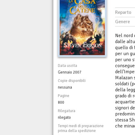
Reparto
Genere
Nel nord 
dalle alt
quello di
per un gu
per uno s
conseguen
Data uscita
dell’Impe
Gennaio 2007
Malazan s
Copie disponibili
soldati (
nessuna
della leg
grado di r
Pagine
acquartie
800
signori de
Rilegatura
predomini
rilegato
stessa Sh
che minac
Tempi medi di preparazione
prima della spedizione