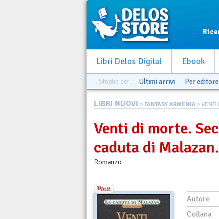
Rice
Libri Delos Digital
Ebook
Sfoglia per
Ultimi arrivi
Per editore
LIBRI NUOVI
>
FANTASY ARMENIA
> VENTI 
Venti di morte. Se
caduta di Malazan.
Romanzo
Autore
Collana