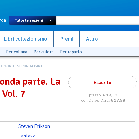
rca
Libri collezionismo
Premi
Altro
Per collana
Per autore
Per reparto
DI MORTE. SECONDA PART...
conda parte. La
Esaurito
 Vol. 7
€ 18,50
prezzo:
€
17,58
con Delos Card:
Steven Erikson
Fantasy