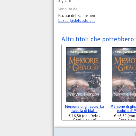
2 giorni
Venduto da
Bazaar del Fantastico
bazaar@delosstore.it
Altri titoli che potrebbero 
Memorie di ghiaccio. La
Memorie di ghia
caduta di Mal…
caduta di 
€ 16,50
(con Delos
€ 16,50
(con
Card: € 16,50)
Card: € 16