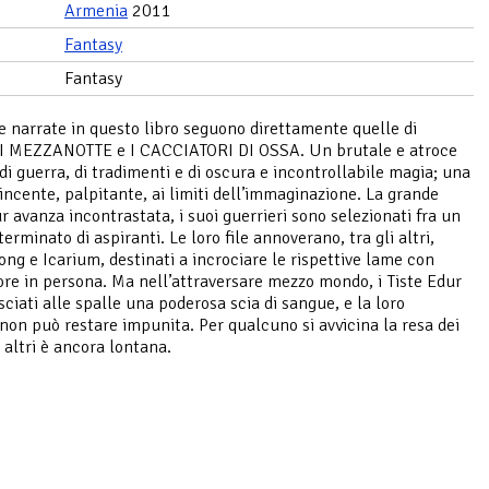
Armenia
2011
Fantasy
Fantasy
e narrate in questo libro seguono direttamente quelle di
 MEZZANOTTE e I CACCIATORI DI OSSA. Un brutale e atroce
di guerra, di tradimenti e di oscura e incontrollabile magia; una
vincente, palpitante, ai limiti dell’immaginazione. La grande
r avanza incontrastata, i suoi guerrieri sono selezionati fra un
rminato di aspiranti. Le loro file annoverano, tra gli altri,
ong e Icarium, destinati a incrociare le rispettive lame con
ore in persona. Ma nell’attraversare mezzo mondo, i Tiste Edur
sciati alle spalle una poderosa scia di sangue, e la loro
 non può restare impunita. Per qualcuno si avvicina la resa dei
 altri è ancora lontana.