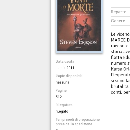
Reparto
Genere
Le vicend
MAREE DI
racconto 
storia av
flotta Edu
Data uscita
numero ste
Luglio 2011
Karsa Orl
l’imperat
Copie disponibili
si sono la
nessuna
brutalità
Pagine
conti, per
512
Rilegatura
rilegato
Tempi medi di preparazione
prima della spedizione