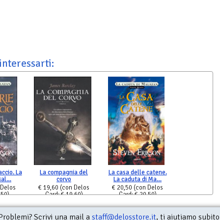
interessarti:
ccio. La
La compagnia del
La casa delle catene.
Mal…
corvo
La caduta di Ma…
 Delos
€ 19,60
(con Delos
€ 20,50
(con Delos
,50)
Card: € 19,60)
Card: € 20,50)
Problemi? Scrivi una mail a
staff@delosstore.it
, ti aiutiamo subito