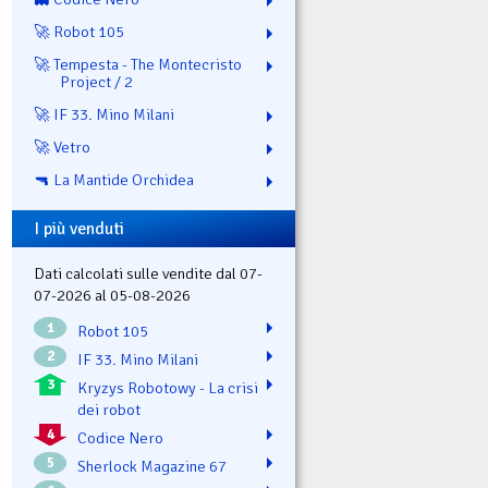
🚀 Robot 105
🚀 Tempesta - The Montecristo
Project / 2
🚀 IF 33. Mino Milani
🚀 Vetro
🔫 La Mantide Orchidea
I più venduti
Dati calcolati sulle vendite dal 07-
07-2026 al 05-08-2026
1
Robot 105
2
IF 33. Mino Milani
3
Kryzys Robotowy - La crisi
dei robot
4
Codice Nero
5
Sherlock Magazine 67