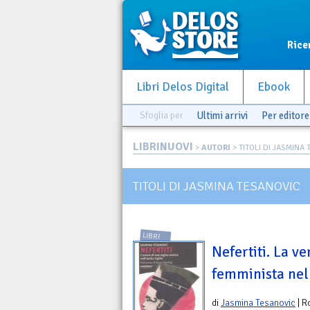
Rice
Libri Delos Digital
Ebook
Sfoglia per
Ultimi arrivi
Per editore
LIBRINUOVI
>
AUTORI
> TITOLI DI JASMINA
TITOLI DI JASMINA TESANOVIC
LIBRI
Nefertiti. La ve
femminista nell
di
Jasmina Tesanovic
| R