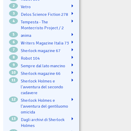
2
Vetro
3
Delos Science Fiction 278
4
Tempesta - The
Montecristo Project / 2
5
ənima
6
Writers Magazine Italia 73
7
Sherlock magazine 67
8
Robot 104
9
Sempre dal lato mancino
10
Sherlock magazine 66
11
Sherlock Holmes e
l'avventura del secondo
cadavere
12
Sherlock Holmes e
l’avventura del gentiluomo
omicida
13
Dagli archivi di Sherlock
Holmes