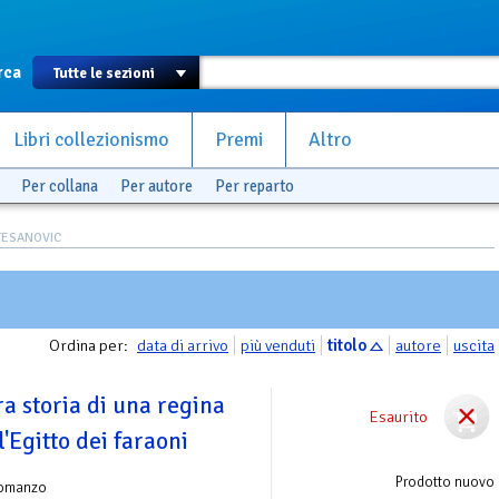
rca
Libri collezionismo
Premi
Altro
Per collana
Per autore
Per reparto
 TESANOVIC
Ordina per:
data di arrivo
più venduti
titolo
autore
uscita
ra storia di una regina
Esaurito
'Egitto dei faraoni
Prodotto nuovo
omanzo