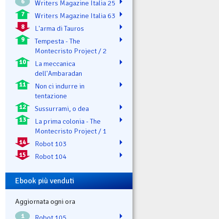
6
Writers Magazine Italia 25
7
Writers Magazine Italia 63
8
L'arma di Tauros
9
Tempesta - The
Montecristo Project / 2
10
La meccanica
dell'Ambaradan
11
Non ci indurre in
tentazione
12
Sussurrami, o dea
13
La prima colonia - The
Montecristo Project / 1
14
Robot 103
15
Robot 104
Ebook più venduti
Aggiornata ogni ora
1
Robot 105