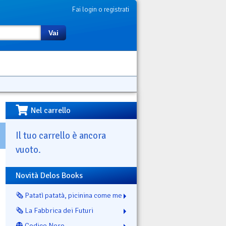
Fai login o registrati
Vai
Nel carrello
Il tuo carrello è ancora
vuoto.
Novità Delos Books
🗞️ Patatì patatà, picinina come me
🗞️ La Fabbrica dei Futuri
👻 Codice Nero