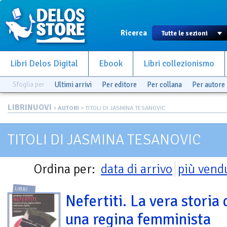
Ricerca
Libri Delos Digital
Ebook
Libri collezionismo
Sfoglia per
Ultimi arrivi
Per editore
Per collana
Per autore
LIBRINUOVI
>
AUTORI
> TITOLI DI JASMINA TESANOVIC
TITOLI DI JASMINA TESANOVIC
Ordina per:
data di arrivo
più vend
LIBRI
Nefertiti. La vera storia 
una regina femminista