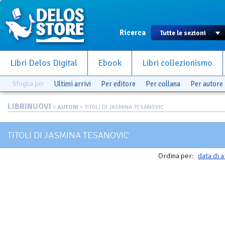
Ricerca
Libri Delos Digital
Ebook
Libri collezionismo
Sfoglia per
Ultimi arrivi
Per editore
Per collana
Per autore
LIBRINUOVI
>
AUTORI
> TITOLI DI JASMINA TESANOVIC
TITOLI DI JASMINA TESANOVIC
Ordina per:
data di a