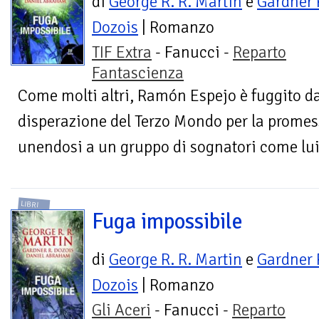
di
George R. R. Martin
e
Gardner 
Dozois
| Romanzo
TIF Extra
- Fanucci -
Reparto
Fantascienza
Come molti altri, Ramón Espejo è fuggito da
disperazione del Terzo Mondo per la promess
unendosi a un gruppo di sognatori come lui
LIBRI
Fuga impossibile
di
George R. R. Martin
e
Gardner 
Dozois
| Romanzo
Gli Aceri
- Fanucci -
Reparto