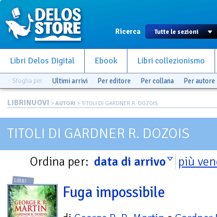
Ricerca
Libri Delos Digital
Ebook
Libri collezionismo
Sfoglia per
Ultimi arrivi
Per editore
Per collana
Per autore
LIBRINUOVI
>
AUTORI
> TITOLI DI GARDNER R. DOZOIS
TITOLI DI GARDNER R. DOZOIS
Ordina per:
data di arrivo
più ven
LIBRI
Fuga impossibile