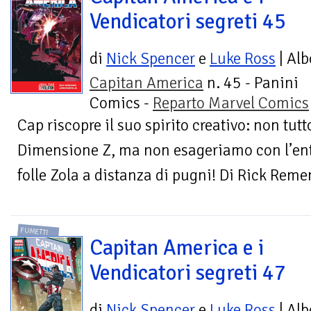
Vendicatori segreti 45
di
Nick Spencer
e
Luke Ross
| Alb
Capitan America
n. 45 - Panini
Comics -
Reparto Marvel Comics
Cap riscopre il suo spirito creativo: non tutto
Dimensione Z, ma non esageriamo con l’ent
folle Zola a distanza di pugni! Di Rick Reme
FUMETTI
Capitan America e i
Vendicatori segreti 47
di
Nick Spencer
e
Luke Ross
| Alb