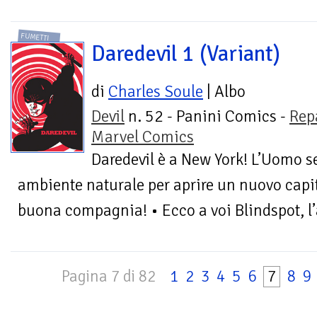
FUMETTI
Daredevil 1 (Variant)
di
Charles Soule
| Albo
Devil
n. 52 - Panini Comics -
Rep
Marvel Comics
Daredevil è a New York! L’Uomo s
ambiente naturale per aprire un nuovo capito
buona compagnia! • Ecco a voi Blindspot, l’a
Pagina 7 di 82
1
2
3
4
5
6
7
8
9