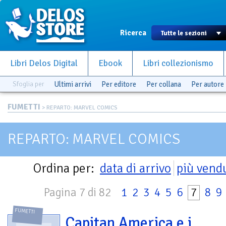
Ricerca
Libri Delos Digital
Ebook
Libri collezionismo
Sfoglia per
Ultimi arrivi
Per editore
Per collana
Per autore
FUMETTI
> REPARTO: MARVEL COMICS
REPARTO: MARVEL COMICS
Ordina per:
data di arrivo
più vend
Pagina 7 di 82
1
2
3
4
5
6
7
8
9
FUMETTI
Capitan America e i