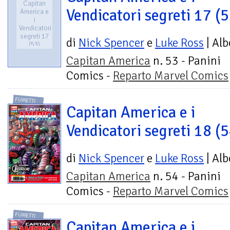
Capitan
Vendicatori segreti 17 (5
America e
i
Vendicatori
segreti 17
di
Nick Spencer
e
Luke Ross
| Alb
(53)
Capitan America
n. 53 - Panini
Comics -
Reparto Marvel Comics
FUMETTI
Capitan America e i
Vendicatori segreti 18 (5
di
Nick Spencer
e
Luke Ross
| Alb
Capitan America
n. 54 - Panini
Comics -
Reparto Marvel Comics
FUMETTI
Capitan America e i