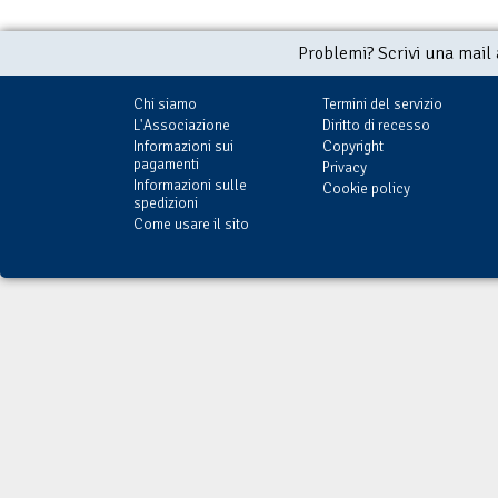
Problemi? Scrivi una mail
Chi siamo
Termini del servizio
L'Associazione
Diritto di recesso
Informazioni sui
Copyright
pagamenti
Privacy
Informazioni sulle
Cookie policy
spedizioni
Come usare il sito