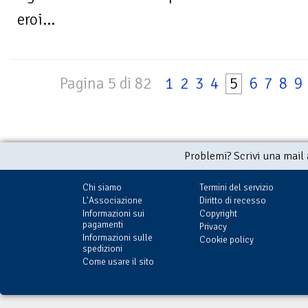
eroi...
Pagina 5 di 82
1
2
3
4
5
6
7
8
9
Problemi? Scrivi una mail
Chi siamo
Termini del servizio
L'Associazione
Diritto di recesso
Informazioni sui
Copyright
pagamenti
Privacy
Informazioni sulle
Cookie policy
spedizioni
Come usare il sito