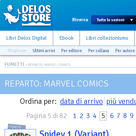
Ricerca
Libri Delos Digital
Ebook
Libri collezionismo
Sfoglia per
Ultimi arrivi
Per editore
Per collana
Per autore
FUMETTI
> REPARTO: MARVEL COMICS
REPARTO: MARVEL COMICS
Ordina per:
data di arrivo
più vend
Pagina 5 di 82
1
2
3
4
5
6
7
8
9
FUMETTI
Spidey 1 (Variant)