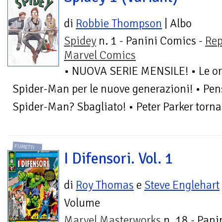
di
Robbie Thompson
| Albo
Spidey
n. 1 - Panini Comics -
Rep
Marvel Comics
• NUOVA SERIE MENSILE! • Le ori
Spider-Man per le nuove generazioni! • Pens
Spider-Man? Sbagliato! • Peter Parker torna 
FUMETTI
I Difensori. Vol. 1
di
Roy Thomas
e
Steve Englehart
Volume
Marvel Masterworks
n. 18 - Pani