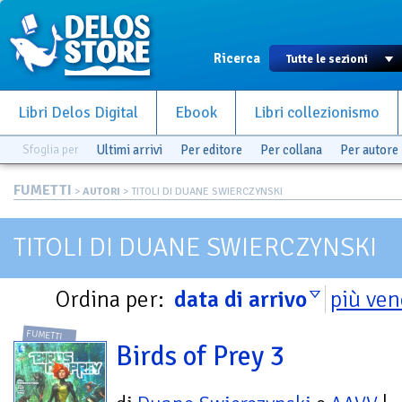
Ricerca
Libri Delos Digital
Ebook
Libri collezionismo
Sfoglia per
Ultimi arrivi
Per editore
Per collana
Per autore
FUMETTI
>
AUTORI
> TITOLI DI DUANE SWIERCZYNSKI
TITOLI DI DUANE SWIERCZYNSKI
Ordina per:
data di arrivo
più ven
FUMETTI
Birds of Prey 3