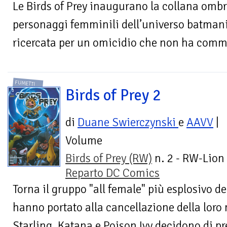
Le Birds of Prey inaugurano la collana ombre
personaggi femminili dell’universo batman
ricercata per un omicidio che non ha comme
FUMETTI
Birds of Prey 2
di
Duane Swierczynski
e
AAVV
|
Volume
Birds of Prey (RW)
n. 2 - RW-Lion 
Reparto DC Comics
Torna il gruppo "all female" più esplosivo de
hanno portato alla cancellazione della loro
Starling, Katana e Poison Ivy decidono di pre