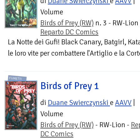
di
Duane Swierczynski
e
AAVV
|
Volume
Birds of Prey (RW)
n. 3 - RW-Lion 
Reparto DC Comics
La Notte dei Gufi! Black Canary, Batgirl, Ka
le loro vite per combattere l'Artiglio e la Cort
FUMETTI
Birds of Prey 1
di
Duane Swierczynski
e
AAVV
|
Volume
Birds of Prey (RW)
- RW-Lion -
Re
DC Comics