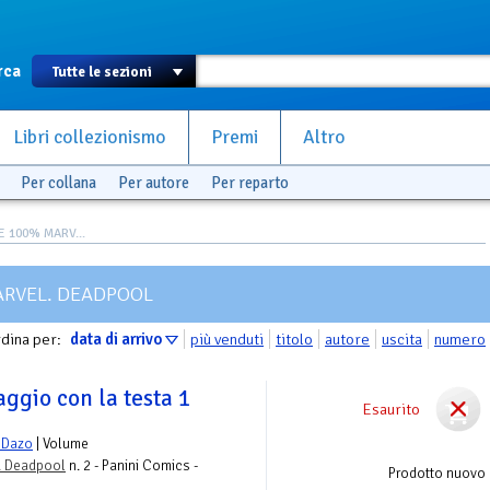
rca
Libri collezionismo
Premi
Altro
Per collana
Per autore
Per reparto
 100% MARV...
ARVEL. DEADPOOL
dina per:
data di arrivo
più venduti
titolo
autore
uscita
numero
aggio con la testa 1
Esaurito
 Dazo
| Volume
. Deadpool
n. 2 - Panini Comics -
Prodotto nuovo