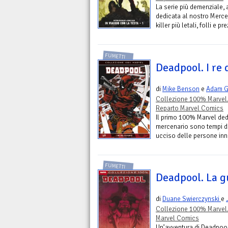
La serie più demenziale,
dedicata al nostro Merc
killer più letali, folli e 
FUMETTI
Deadpool. I re 
di
Mike Benson
e
Adam G
Collezione 100% Marvel
Reparto Marvel Comics
Il primo 100% Marvel dedi
mercenario sono tempi du
ucciso delle persone innoc
FUMETTI
Deadpool. La g
di
Duane Swierczynski
e
Collezione 100% Marvel
Marvel Comics
Un’avventura di Deadpool d