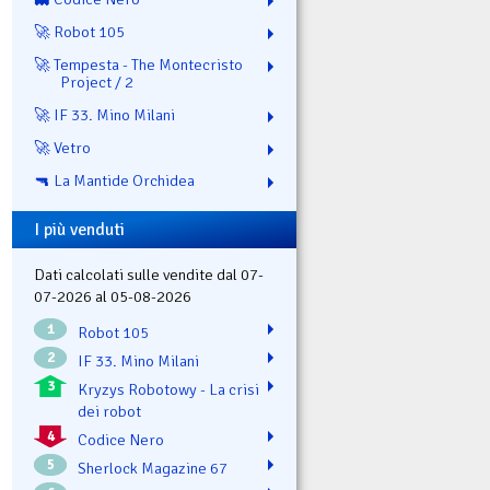
🚀 Robot 105
🚀 Tempesta - The Montecristo
Project / 2
🚀 IF 33. Mino Milani
🚀 Vetro
🔫 La Mantide Orchidea
I più venduti
Dati calcolati sulle vendite dal 07-
07-2026 al 05-08-2026
1
Robot 105
2
IF 33. Mino Milani
3
Kryzys Robotowy - La crisi
dei robot
4
Codice Nero
5
Sherlock Magazine 67