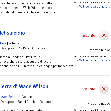
Venduto da Bazaar del Fantastico
 avventurosa, cinematografica e matta
» Vedi scheda completa
enario sboccato. Wade Wilson è uno dei
prezzolati del pianeta. Abilissimo con ogni...
del suicidio
Esaurito
lass
| Volume
. Deadpool
n. 1 - Panini Comics -
Prodotto nuovo
Venduto da Bazaar del Fantastico
cato a Deadpool! Per il folle
» Vedi scheda completa
ri ora che è stato accusato di avere
enti e con il Punitore alle calcagna per farlo fuori! E...
uerra di Wade Wilson
Esaurito
Jason Pearson
| Volume
. Deadpool
- Panini Comics -
Reparto
Prodotto nuovo
Venduto da Bazaar del Fantastico
alle tinte forti: il mercenario