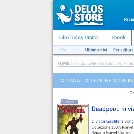
Rice
Libri Delos Digital
Ebook
Sfoglia per
Ultimi arrivi
Per editore
FUMETTI
>
COLLANE
> COLLANA COLLEZIONE
COLLANA COLLEZIONE 100% M
Or
FUMETTI
Deadpool. In vi
di
Victor Gischler
e
Bong
Collezione 100% Marvel
Reparto Marvel Comics