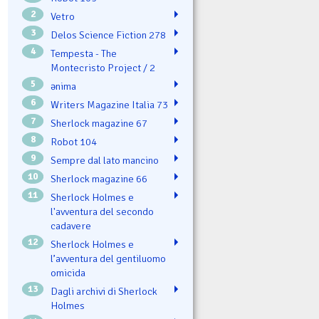
2
Vetro
3
Delos Science Fiction 278
4
Tempesta - The
Montecristo Project / 2
5
ənima
6
Writers Magazine Italia 73
7
Sherlock magazine 67
8
Robot 104
9
Sempre dal lato mancino
10
Sherlock magazine 66
11
Sherlock Holmes e
l'avventura del secondo
cadavere
12
Sherlock Holmes e
l’avventura del gentiluomo
omicida
13
Dagli archivi di Sherlock
Holmes