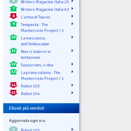
6
Writers Magazine Italia 25
7
Writers Magazine Italia 63
8
L'arma di Tauros
9
Tempesta - The
Montecristo Project / 2
10
La meccanica
dell'Ambaradan
11
Non ci indurre in
tentazione
12
Sussurrami, o dea
13
La prima colonia - The
Montecristo Project / 1
14
Robot 103
15
Robot 104
Ebook più venduti
Aggiornata ogni ora
1
Robot 105