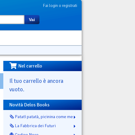
Fai login o registrati
Vai
Nel carrello
Il tuo carrello è ancora
vuoto.
Novità Delos Books
🗞️ Patatì patatà, picinina come me
🗞️ La Fabbrica dei Futuri
👻 Codice Nero