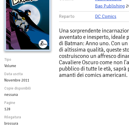
Bao Publishing
2
Reparto
DC Comics
Una sorprendente incarnazion
avventato e inesperto, ideale 
di Batman: Anno uno. Con un 
di altissima qualità, queste s
costruiscono un affresco dinam
Tipo
Cavaliere Oscuro come non l'a
Volume
pubblico di tutte le età, saprà
amanti dei comics americani.
Data uscita
Novembre 2011
Copie disponibili
nessuna
Pagine
128
Rilegatura
brossura