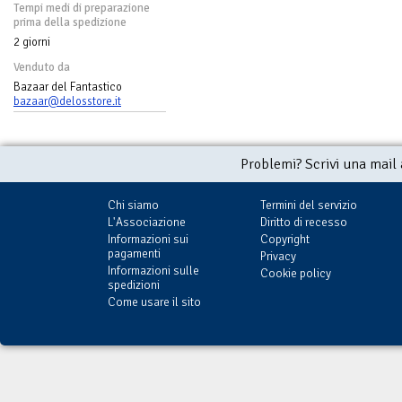
Tempi medi di preparazione
prima della spedizione
2 giorni
Venduto da
Bazaar del Fantastico
bazaar@delosstore.it
Problemi? Scrivi una mail
Chi siamo
Termini del servizio
L'Associazione
Diritto di recesso
Informazioni sui
Copyright
pagamenti
Privacy
Informazioni sulle
Cookie policy
spedizioni
Come usare il sito