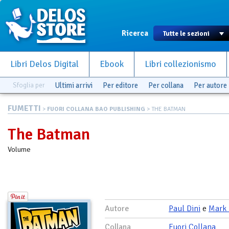
Ricerca
Libri Delos Digital
Ebook
Libri collezionismo
Sfoglia per
Ultimi arrivi
Per editore
Per collana
Per autore
FUMETTI
>
FUORI COLLANA BAO PUBLISHING
> THE BATMAN
The Batman
Volume
Autore
Paul Dini
e
Mark 
Collana
Fuori Collana